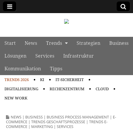
manage it
Skip to content
Start
News
Trends
Strategien
Business
Main menu
Lösungen
Services
Infrastruktur
Kommunikation
Tipps
TRENDS 2026
KI
IT-SICHERHEIT
Sub menu
DIGITALISIERUNG
RECHENZENTRUM
CLOUD
NEW WORK
NEWS
|
BUSINESS
|
BUSINESS PROCESS MANAGEMENT
|
E-
COMMERCE
|
TRENDS GESCHÄFTSPROZESSE
|
TRENDS E-
COMMERCE
|
MARKETING
|
SERVICES