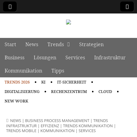
manage it
Skip to content
Start
News
Trends
Strategien
Main menu
Business
Lösungen
Services
Infrastruktur
Kommunikation
Tipps
TRENDS 2026
KI
IT-SICHERHEIT
Sub menu
DIGITALISIERUNG
RECHENZENTRUM
CLOUD
NEW WORK
NEWS
|
BUSINESS PROCESS MANAGEMENT
|
TRENDS
INFRASTRUKTUR
|
EFFIZIENZ
|
TRENDS KOMMUNIKATION
|
TRENDS MOBILE
|
KOMMUNIKATION
|
SERVICES