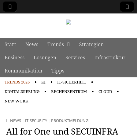
manage it
Skip to content
Start
News
Trends
Strategien
Main menu
Business
Lösungen
Services
Infrastruktur
Kommunikation
Tipps
TRENDS 2026
KI
IT-SICHERHEIT
Sub menu
DIGITALISIERUNG
RECHENZENTRUM
CLOUD
NEW WORK
NEWS
|
IT-SECURITY
|
PRODUKTMELDUNG
All for One und SECUINFRA