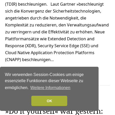
(TDIR) beschleunigen. Laut Gartner »beschleunigt
sich die Konvergenz der Sicherheitstechnologien,
angetrieben durch die Notwendigkeit, die
Komplexität zu reduzieren, den Verwaltungsaufwand
zu verringern und die Effektivität zu erhöhen. Neue
Plattformansätze wie Extended Detection and
Response (XDR), Security Service Edge (SSE) und
Cloud Native Application Protection Platforms
(CNAPP) beschleunigen…
Weiterlesen →
Wir verwenden Session-Cookies um einige
essenzielle Funktionen dieser Webseite zu
ermöglichen.
Weitere Informationen
NEWS
|
IT-
OK
SECURITY
|
RECHENZENTRUM
|
SERVICES
|
STRATEGIEN
»Do it yourself« war gestern: