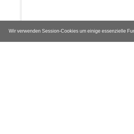
Wir verwenden Session-Cookies um einige essenzielle Fun
Verlags-Service
Impressum
Datenschutzerklärung
Mediaservice/Mediadaten
Leserservice/Abonnements
Mediaservice-Login
Ihr ePaper-Abonnement