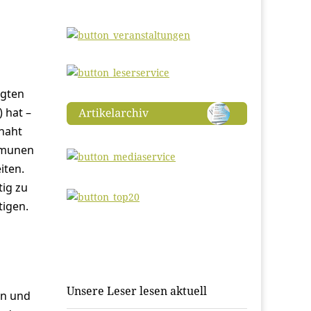
agten
 hat –
naht
ommunen
iten.
ig zu
tigen.
Unsere Leser lesen aktuell
en und