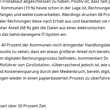
 Fristablauf abgeschlossen zu haben. Positiv ist, dass fast 
n Kommunen (19 %) heute schon in der Lage ist, Rechnunge
fangen und weiterzuverarbeiten. Allerdings drucken 68 Pr
aler Rechnungen diese nach Erhalt aus und bearbeiten sie 
oher Anteil (68 %) gibt die Daten aus einer elektronischen
 das behördeneigene IT-System ein.
st 40 Prozent der Kommunen noch dringender Handlungsbe
positiv zu sehen, dass ein etwas größerer Anteil sich bereits
 digitalen Rechnungsprozess befindet«, kommentiert Dr.
tsführer von GiroSolution. »Überraschend jedoch ist, wie v
und Kosteneinsparung durch den Medienbruch, bereits digit
gen wieder in einen papierbasierten Prozess zu überführe
spart über 50 Prozent Zeit