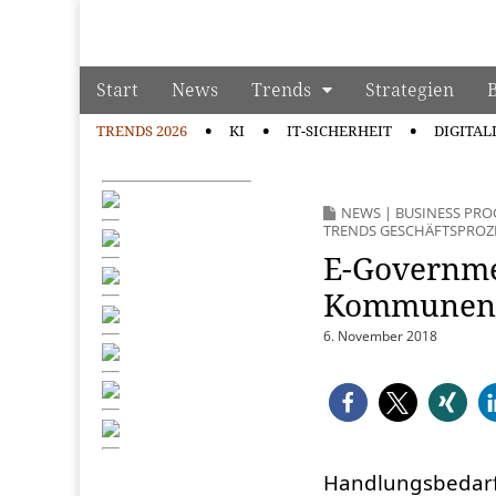
manage it
Skip to content
Start
News
Trends
Strategien
Main menu
TRENDS 2026
KI
IT-SICHERHEIT
DIGITAL
Sub menu
NEWS
|
BUSINESS PR
TRENDS GESCHÄFTSPROZ
E-Governme
Kommunen n
6. November 2018
Handlungsbedarf 