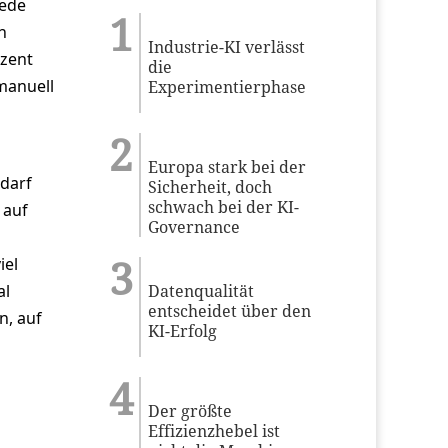
jede
n
Industrie-KI verlässt
ozent
die
manuell
Experimentierphase
Europa stark bei der
darf
Sicherheit, doch
schwach bei der KI-
 auf
Governance
iel
Datenqualität
al
entscheidet über den
n, auf
KI-Erfolg
Der größte
Effizienzhebel ist