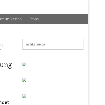
munikation
Tipps
Search for:
Z
|
S
nung
ndet