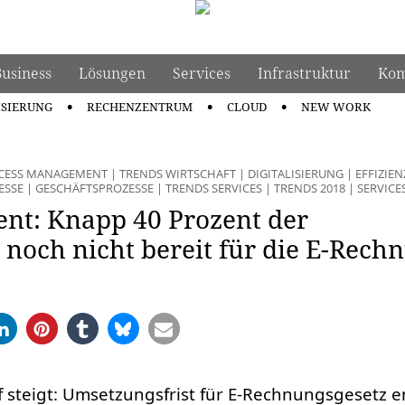
Business
Lösungen
Services
Infrastruktur
Kom
ISIERUNG
RECHENZENTRUM
CLOUD
NEW WORK
OCESS MANAGEMENT
|
TRENDS WIRTSCHAFT
|
DIGITALISIERUNG
|
EFFIZIEN
ESSE
|
GESCHÄFTSPROZESSE
|
TRENDS SERVICES
|
TRENDS 2018
|
SERVICE
nt: Knapp 40 Prozent der
och nicht bereit für die E-Rech
steigt: Umsetzungsfrist für E-Rechnungsgesetz e