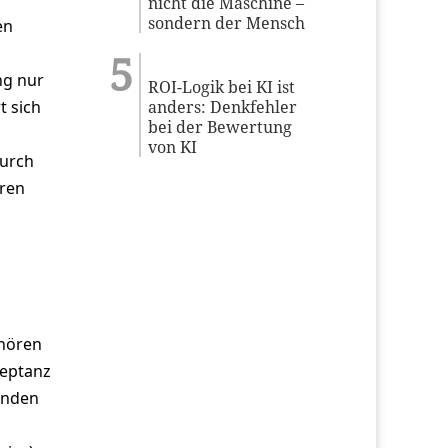
nicht die Maschine –
sondern der Mensch
en
ng nur
ROI-Logik bei KI ist
anders: Denkfehler
t sich
bei der Bewertung
von KI
durch
eren
ehören
zeptanz
enden