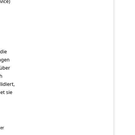
vice)
die
ngen
 über
h
idiert,
et sie
er