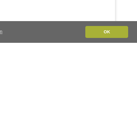
en
OK