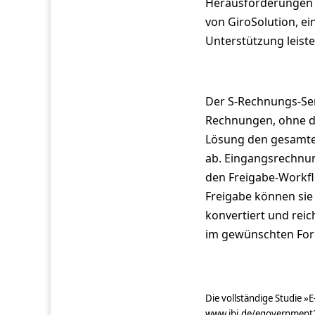
Herausforderungen 
von GiroSolution, 
Unterstützung leiste
Der S-Rechnungs-Ser
Rechnungen, ohne di
Lösung den gesamte
ab. Eingangsrechnun
den Freigabe-Workfl
Freigabe können sie
konvertiert und rei
im gewünschten For
Die vollständige Studie 
www.ibi.de/egovernmen