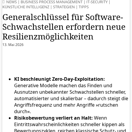
NEWS
|
BUSINESS PROCESS MANAGEMENT
|
IT-SECURITY
|
KÜNSTLICHE INTELLIGENZ
|
STRATEGIEN
|
TIPPS
Generalschlüssel für Software-
Schwachstellen erfordern neue
Resilienzmöglichkeiten
13. Mai 2026
KI beschleunigt Zero-Day-Exploitation:
Generative Modelle machen das Finden und
Ausnutzen unbekannter Schwachstellen schneller,
automatisierter und skalierbar – dadurch steigt die
Angriffsfrequenz und mehr Angriffe »rutschen
durch«.
Risikobewertung verliert an Halt:
Wenn
Eintrittswahrscheinlichkeiten schneller kippen als
Bewertungszyklen, reichen klassische Schutz- und