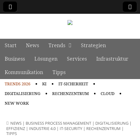
manage it
Skip to content
Start
News
Trends
Strategien
Main menu
Business
Lösungen
Services
Infrastruktur
Kommunikation
Tipps
TRENDS 2026
KI
IT-SICHERHEIT
Sub menu
DIGITALISIERUNG
RECHENZENTRUM
CLOUD
NEW WORK
NEWS
|
BUSINESS PROCESS MANAGEMENT
|
DIGITALISIERUNG
|
EFFIZIENZ
|
INDUSTRIE 4.0
|
IT-SECURITY
|
RECHENZENTRUM
|
TIPPS