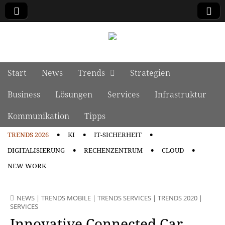
manage it
Skip to content
Start
News
Trends
Strategien
Main menu
Business
Lösungen
Services
Infrastruktur
Kommunikation
Tipps
TRENDS 2026
KI
IT-SICHERHEIT
Sub menu
DIGITALISIERUNG
RECHENZENTRUM
CLOUD
NEW WORK
NEWS
|
TRENDS MOBILE
|
TRENDS SERVICES
|
TRENDS 2020
|
SERVICES
Innovative Connected Car