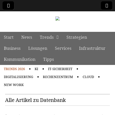
manage it
Skip to content
Start
News
Trends
Strategien
Main menu
Business
Lösungen
Services
Infrastruktur
Kommunikation
Tipps
TRENDS 2026
KI
IT-SICHERHEIT
Sub menu
DIGITALISIERUNG
RECHENZENTRUM
CLOUD
NEW WORK
Alle Artikel zu Datenbank