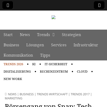
manage it
Skip to content
Start
News
Trends
Strategien
Main menu
Business
Lösungen
Services
Infrastruktur
Kommunikation
Tipps
TRENDS 2026
KI
IT-SICHERHEIT
Sub menu
DIGITALISIERUNG
RECHENZENTRUM
CLOUD
NEW WORK
NEWS
|
BUSINESS
|
TRENDS WIRTSCHAFT
|
TRENDS 2017
|
MARKETING
Börsengang von Snap: Tech-