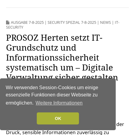
AUSGABE 7-8-2025
|
SECURITY SPEZIAL 7-8-2025
|
NEWS
|
IT-
SECURITY
PROSOZ Herten setzt IT-
Grundschutz und
Informationssicherheit
systematisch um – Digitale
Verwaltung sicher gestalten
27. August 2025
Wir verwenden Session-Cookies um einige
essenzielle Funktionen dieser Webseite zu
Ob digitale Bauanträge,
ermöglichen.
Weitere Informationen
Sozialleistungen oder Jugendhilfeverfahren –
kommunale Verwaltungen arbeiten zunehmend
OK
datenbasiert. Gerade aus diesem Grund wächst der
Druck, sensible Informationen zuverlässig zu