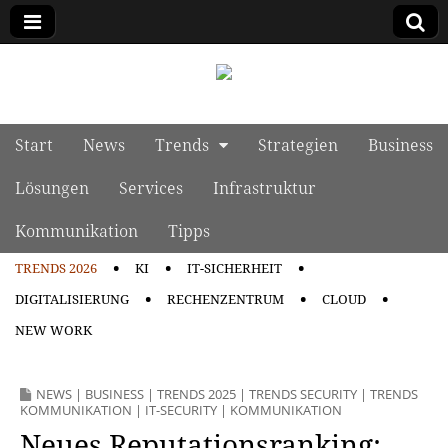
manage it
Skip to content
Start
News
Trends
Strategien
Business
Main menu
Lösungen
Services
Infrastruktur
Kommunikation
Tipps
TRENDS 2026
KI
IT-SICHERHEIT
Sub menu
DIGITALISIERUNG
RECHENZENTRUM
CLOUD
NEW WORK
NEWS
|
BUSINESS
|
TRENDS 2025
|
TRENDS SECURITY
|
TRENDS
KOMMUNIKATION
|
IT-SECURITY
|
KOMMUNIKATION
Neues Reputationsranking: