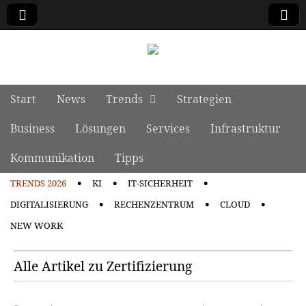
manage it
Skip to content
Start
News
Trends
Strategien
Main menu
Business
Lösungen
Services
Infrastruktur
Kommunikation
Tipps
TRENDS 2026
KI
IT-SICHERHEIT
Sub menu
DIGITALISIERUNG
RECHENZENTRUM
CLOUD
NEW WORK
Alle Artikel zu Zertifizierung