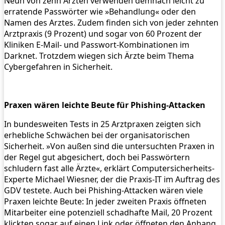
Neun von zehn Ärzten verwenden demnach leicht zu
erratende Passwörter wie »Behandlung« oder den
Namen des Arztes. Zudem finden sich von jeder zehnten
Arztpraxis (9 Prozent) und sogar von 60 Prozent der
Kliniken E-Mail- und Passwort-Kombinationen im
Darknet. Trotzdem wiegen sich Ärzte beim Thema
Cybergefahren in Sicherheit.
Praxen wären leichte Beute für Phishing-Attacken
In bundesweiten Tests in 25 Arztpraxen zeigten sich
erhebliche Schwächen bei der organisatorischen
Sicherheit. »Von außen sind die untersuchten Praxen in
der Regel gut abgesichert, doch bei Passwörtern
schludern fast alle Ärzte«, erklärt Computersicherheits-
Experte Michael Wiesner, der die Praxis-IT im Auftrag des
GDV testete. Auch bei Phishing-Attacken wären viele
Praxen leichte Beute: In jeder zweiten Praxis öffneten
Mitarbeiter eine potenziell schadhafte Mail, 20 Prozent
klickten sogar auf einen Link oder öffneten den Anhang.