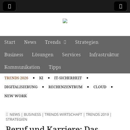
manage it
Skip to content
Start
News
Trends
Strategien
Main menu
Business
Lösungen
Services
Infrastruktur
Kommunikation
Tipps
TRENDS 2026
KI
IT-SICHERHEIT
Sub menu
DIGITALISIERUNG
RECHENZENTRUM
CLOUD
NEW WORK
NEWS
|
BUSINESS
|
TRENDS WIRTSCHAFT
|
TRENDS 2019
|
STRATEGIEN
Beruf und Karriere: Das