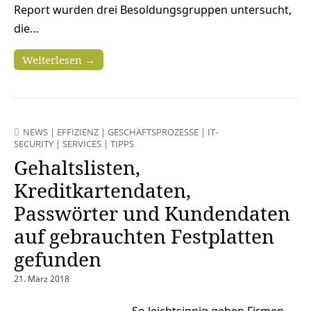
Report wurden drei Besoldungsgruppen untersucht,
die…
Weiterlesen →
NEWS
|
EFFIZIENZ
|
GESCHÄFTSPROZESSE
|
IT-
SECURITY
|
SERVICES
|
TIPPS
Gehaltslisten,
Kreditkartendaten,
Passwörter und Kundendaten
auf gebrauchten Festplatten
gefunden
21. März 2018
So leichtsinnig gehen Firmen