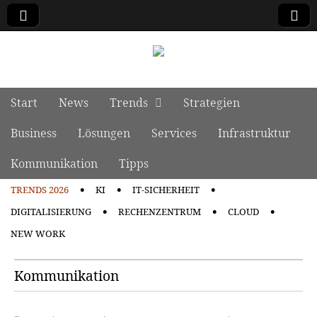
manage it
Skip to content
Start
News
Trends
Strategien
Main menu
Business
Lösungen
Services
Infrastruktur
Kommunikation
Tipps
TRENDS 2026
KI
IT-SICHERHEIT
Sub menu
DIGITALISIERUNG
RECHENZENTRUM
CLOUD
NEW WORK
Kommunikation