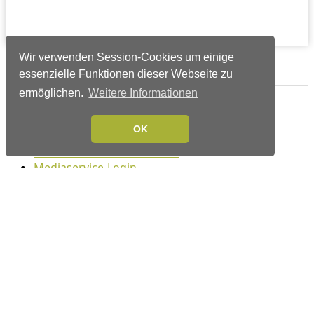
Wir verwenden Session-Cookies um einige
Verlags-Service
essenzielle Funktionen dieser Webseite zu
ermöglichen.
Weitere Informationen
Impressum
Datenschutzerklärung
OK
Mediaservice/Mediadaten
Leserservice/Abonnements
Mediaservice-Login
Ihr ePaper-Abonnement
Folgen Sie uns