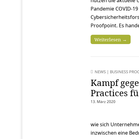
nutzen die aktuelle
Pandemie COVID-19 f
Cybersicherheitsfo
Proofpoint. Es hand
Weiterlesen →
NEWS
|
BUSINESS PRO
Kampf gege
Practices 
13. März 2020
wie sich Unternehme
inzwischen eine Bed