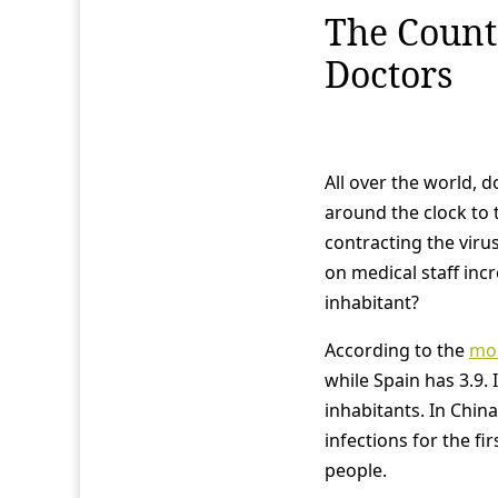
The Count
Doctors
All over the world, 
around the clock to 
contracting the viru
on medical staff inc
inhabitant?
According to the
mos
while Spain has 3.9. 
inhabitants. In Chin
infections for the fi
people.