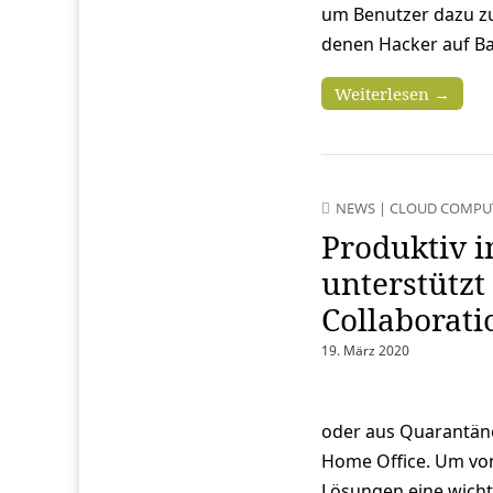
um Benutzer dazu zu 
denen Hacker auf Ba
Weiterlesen →
NEWS
|
CLOUD COMPU
Produktiv 
unterstütz
Collaborat
19. März 2020
oder aus Quarantäne
Home Office. Um von 
Lösungen eine wicht