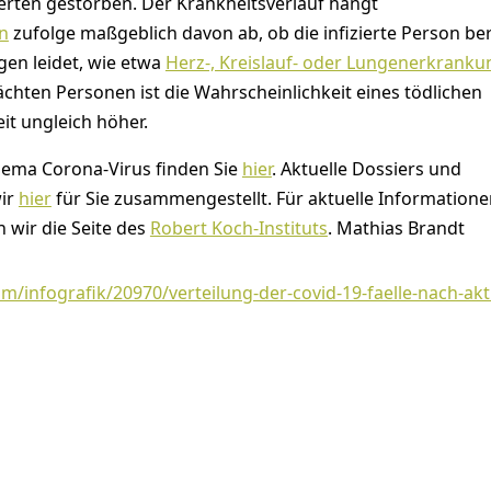
ierten gestorben. Der Krankheitsverlauf hängt
n
zufolge maßgeblich davon ab, ob die infizierte Person ber
en leidet, wie etwa
Herz-, Kreislauf- oder Lungenerkrank
chten Personen ist die Wahrscheinlichkeit eines tödlichen
it ungleich höher.
hema Corona-Virus finden Sie
hier
. Aktuelle Dossiers und
ir
hier
für Sie zusammengestellt. Für aktuelle Informatione
wir die Seite des
Robert Koch-Instituts
. Mathias Brandt
com/infografik/20970/verteilung-der-covid-19-faelle-nach-ak