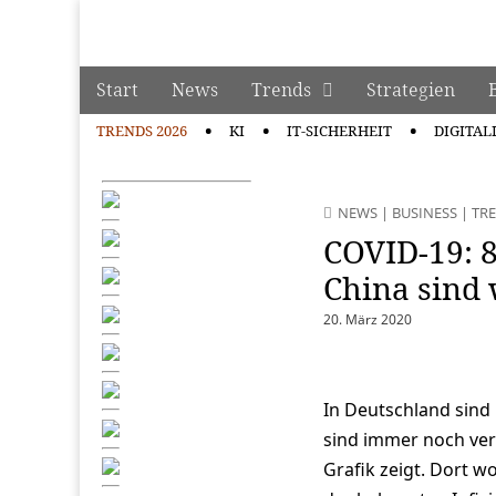
manage it
Skip to content
Start
News
Trends
Strategien
Main menu
TRENDS 2026
KI
IT-SICHERHEIT
DIGITAL
Sub menu
NEWS
|
BUSINESS
|
TR
COVID-19: 8
China sind
20. März 2020
In Deutschland sind
sind immer noch verg
Grafik zeigt. Dort wo