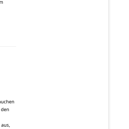
Um
auchen
u den
 aus,