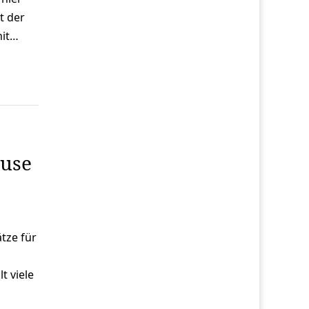
t der
mit…
ause
tze für
t viele