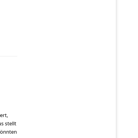
ert,
 stellt
könnten