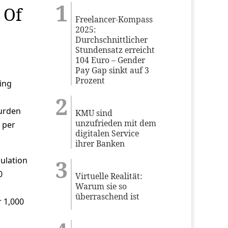
 Of
Freelancer-Kompass
2025:
Durchschnittlicher
Stundensatz erreicht
104 Euro – Gender
Pay Gap sinkt auf 3
Prozent
ing
burden
KMU sind
unzufrieden mit dem
 per
digitalen Service
ihrer Banken
pulation
0
Virtuelle Realität:
Warum sie so
überraschend ist
r 1,000