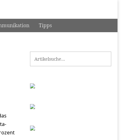
munikation
Tipps
Search for:
das
ta-
Prozent