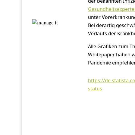
der bekannten Infiz
Gesundheitsexperte
unter Vorerkrankung
Bei derartig geschwä
Verlaufs der Krankhe
Alle Grafiken zum T
Whitepaper haben w
Pandemie empfehlen 
https://de.statista.
status