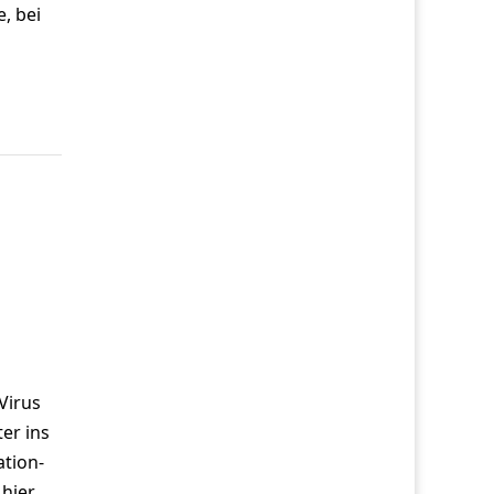
, bei
Virus
er ins
ation-
hier