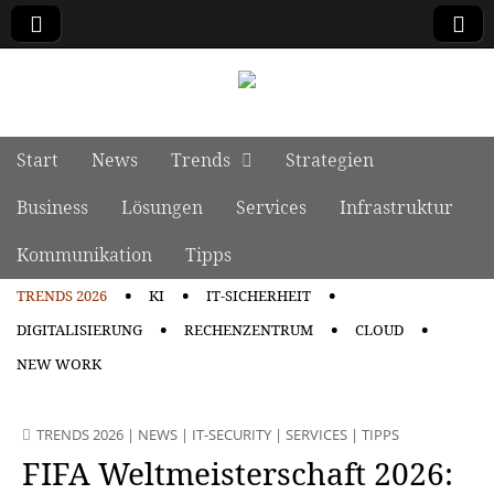
manage it
Skip to content
Start
News
Trends
Strategien
Main menu
Business
Lösungen
Services
Infrastruktur
Kommunikation
Tipps
TRENDS 2026
KI
IT-SICHERHEIT
Sub menu
DIGITALISIERUNG
RECHENZENTRUM
CLOUD
NEW WORK
TRENDS 2026
|
NEWS
|
IT-SECURITY
|
SERVICES
|
TIPPS
FIFA Weltmeisterschaft 2026: