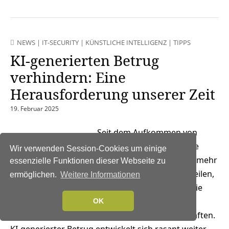
NEWS
|
IT-SECURITY
|
KÜNSTLICHE INTELLIGENZ
|
TIPPS
KI-generierten Betrug
verhindern: Eine
Herausforderung unserer Zeit
19. Februar 2025
Seit dem Aufkommen von
generativer KI vor zwei Jahren beschäftigt sie die
Wir verwenden Session-Cookies um einige
Fantasie der Menschen und durchdringt immer mehr
essenzielle Funktionen dieser Webseite zu
Bereiche des Lebens – klar, mit zahlreichen Vorteilen,
ermöglichen.
Weitere Informationen
aber auch neuen Risiken. Auch für 2025 sehen die
Sicherheitsforscher von Trend Micro KI als
OK
wesentlichen Antrieb für kriminelle Machenschaften.