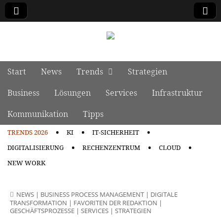
manage it
Skip to content
Start
News
Trends
Strategien
Main menu
Business
Lösungen
Services
Infrastruktur
Kommunikation
Tipps
TRENDS 2026
KI
IT-SICHERHEIT
Sub menu
DIGITALISIERUNG
RECHENZENTRUM
CLOUD
NEW WORK
NEWS
|
BUSINESS PROCESS MANAGEMENT
|
DIGITALE
TRANSFORMATION
|
FAVORITEN DER REDAKTION
|
GESCHÄFTSPROZESSE
|
SERVICES
|
STRATEGIEN