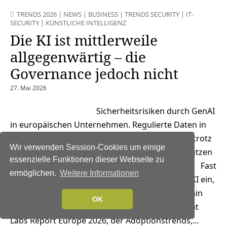
TRENDS 2026
|
NEWS
|
BUSINESS
|
TRENDS SECURITY
|
IT-
SECURITY
|
KÜNSTLICHE INTELLIGENZ
Die KI ist mittlerweile
allgegenwärtig – die
Governance jedoch nicht
27. Mai 2026
Sicherheitsrisiken durch GenAI
in europäischen Unternehmen. Regulierte Daten in
59 Prozent aller Richtlinienverstöße. Shadow AI trotz
Wir verwenden Session-Cookies um einige
Gegenmaßnahmen weiter präsent. Angreifer nutzen
essenzielle Funktionen dieser Webseite zu
GitHub und OneDrive zur Malware-Verbreitung. Fast
ermöglichen.
Weitere Informationen
alle Unternehmen in Europa setzen generative KI ein,
doch die Governance hinkt der Nutzung weiterhin
OK
hinterher. Das zeigt der aktuelle Netskope Threat
Labs Report Europe 2026, der Adoptionstrends,…