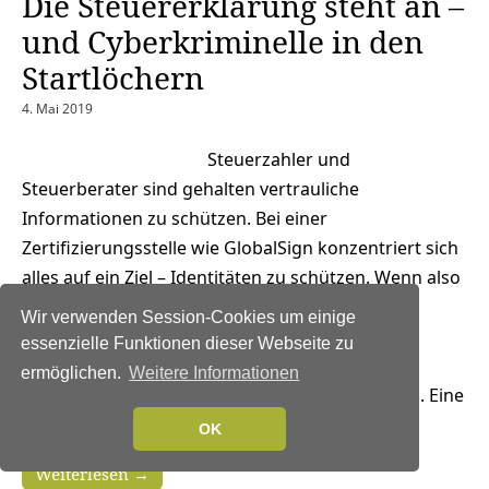
Die Steuererklärung steht an –
und Cyberkriminelle in den
Startlöchern
4. Mai 2019
Steuerzahler und
Steuerberater sind gehalten vertrauliche
Informationen zu schützen. Bei einer
Zertifizierungsstelle wie GlobalSign konzentriert sich
alles auf ein Ziel – Identitäten zu schützen. Wenn also
in den nächsten Wochen die Steuererklärung
Wir verwenden Session-Cookies um einige
ansteht, sind wir uns nur allzu sehr bewusst wie
essenzielle Funktionen dieser Webseite zu
schnell betrügerische Aktivitäten den
ermöglichen.
Weitere Informationen
Abgabezeitraum zum Alptraum machen können. Eine
2017 veröffentlichte Studie von…
OK
Weiterlesen →