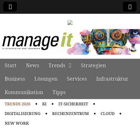
manage it
Skip to content
Start
News
Trends
Strategien
Main menu
Business
Lösungen
Services
Infrastruktur
Kommunikation
Tipps
TRENDS 2026
KI
IT-SICHERHEIT
Sub menu
DIGITALISIERUNG
RECHENZENTRUM
CLOUD
NEW WORK