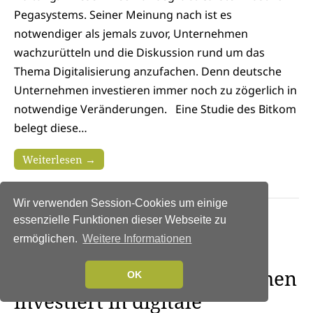
Pegasystems. Seiner Meinung nach ist es
notwendiger als jemals zuvor, Unternehmen
wachzurütteln und die Diskussion rund um das
Thema Digitalisierung anzufachen. Denn deutsche
Unternehmen investieren immer noch zu zögerlich in
notwendige Veränderungen. Eine Studie des Bitkom
belegt diese…
Weiterlesen →
Wir verwenden Session-Cookies um einige
essenzielle Funktionen dieser Webseite zu
NEWS
|
TRENDS 2020
|
TRENDS
ermöglichen.
Weitere Informationen
WIRTSCHAFT
|
DIGITALISIERUNG
|
DIGITALE
TRANSFORMATION
|
STRATEGIEN
Nur jedes vierte Unternehmen
OK
investiert in digitale