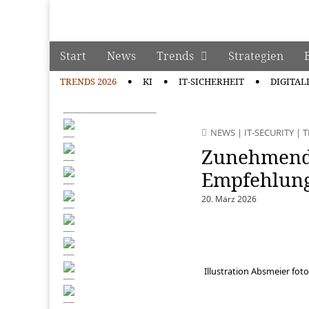
manage it
Skip to content
Start
News
Trends
Strategien
Main menu
TRENDS 2026
KI
IT-SICHERHEIT
DIGITAL
Sub menu
NEWS
|
IT-SECURITY
|
T
Zunehmende
Empfehlung
20. März 2026
Illustration Absmeier foto