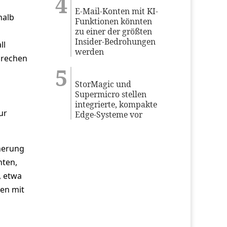
E-Mail-Konten mit KI-
halb
Funktionen könnten
zu einer der größten
Insider-Bedrohungen
ll
werden
rbrechen
StorMagic und
Supermicro stellen
integrierte, kompakte
ur
Edge-Systeme vor
herung
nten,
, etwa
gen mit