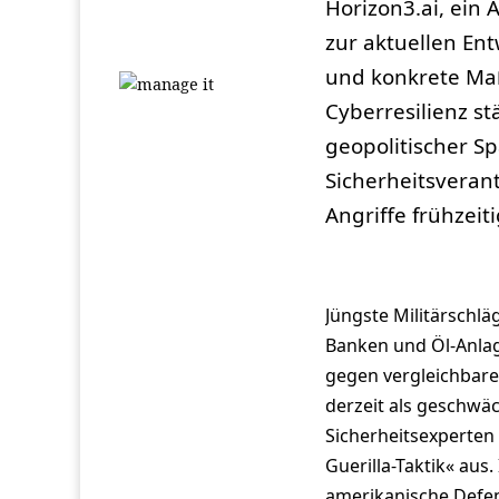
Horizon3.ai, ein 
zur aktuellen En
und konkrete Ma
Cyberresilienz 
geopolitischer 
Sicherheitsverant
Angriffe frühzeit
Jüngste Militärschlä
Banken und Öl-Anla
gegen vergleichbare 
derzeit als geschwäc
Sicherheitsexperten 
Guerilla-Taktik« aus
amerikanische Defens