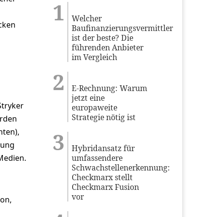
Welcher
acken
Baufinanzierungsvermittler
ist der beste? Die
führenden Anbieter
im Vergleich
E-Rechnung: Warum
jetzt eine
Stryker
europaweite
Strategie nötig ist
urden
nten),
zung
Hybridansatz für
Medien.
umfassendere
Schwachstellenerkennung:
Checkmarx stellt
Checkmarx Fusion
vor
on,