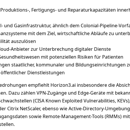
Produktions-, Fertigungs- und Reparaturkapazitäten inner
l- und Gasinfrastruktur, ähnlich dem Colonial-Pipeline-Vorfa
inanzsysteme mit dem Ziel, wirtschaftliche Abläufe zu unte
ilität auszulösen
Cloud-Anbieter zur Unterbrechung digitaler Dienste
esundheitswesen mit potenziellen Risiken für Patienten
ngen staatlicher, kommunaler und Bildungseinrichtungen z
öffentlicher Dienstleistungen
edrohungen empfiehlt Horizon3.ai insbesondere die Absic
lächen. Dazu zählen VPN-Zugänge und Edge-Geräte mit bekan
chwachstellen (CISA Known Exploited Vulnerabilities, KEVs)
 oder Citrix NetScaler, ebenso wie Active-Directory-Umgebun
ugangsdaten sowie Remote-Management-Tools (RMMs) mit
tellen.