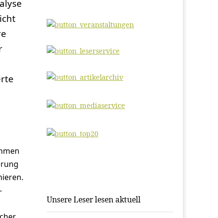
nalyse
icht
re
r
erte
ahmen
ührung
mieren.
-
Unsere Leser lesen aktuell
scher