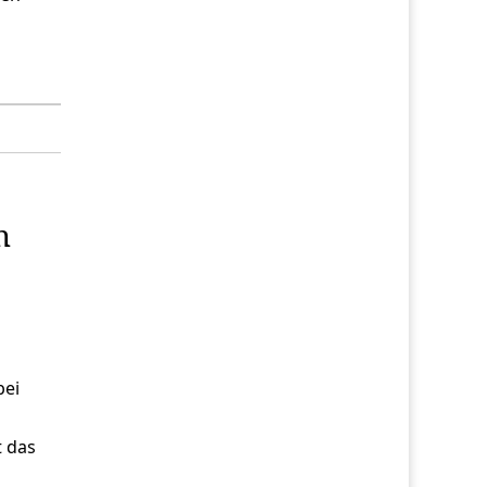
n
bei
t das