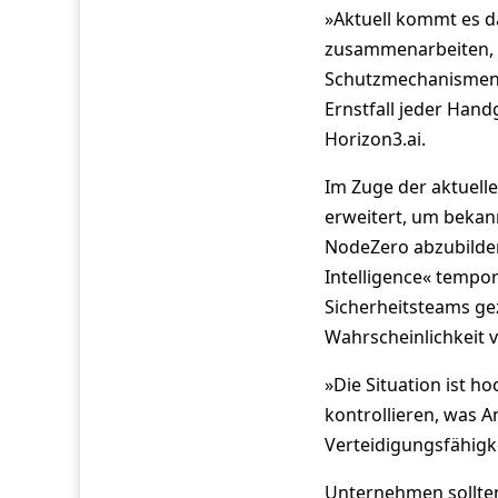
»Aktuell kommt es da
zusammenarbeiten, S
Schutzmechanismen a
Ernstfall jeder Hand
Horizon3.ai.
Im Zuge der aktuell
erweitert, um bekann
NodeZero abzubilden.
Intelligence« tempo
Sicherheitsteams gez
Wahrscheinlichkeit 
»Die Situation ist h
kontrollieren, was 
Verteidigungsfähigke
Unternehmen sollte