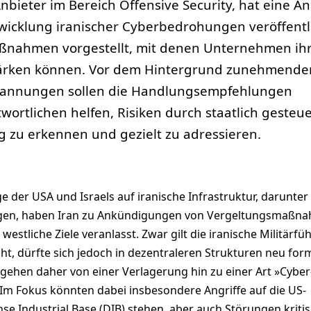
Anbieter im Bereich Offensive Security, hat eine A
twicklung iranischer Cyberbedrohungen veröffentl
ßnahmen vorgestellt, mit denen Unternehmen ih
stärken können. Vor dem Hintergrund zunehmende
Spannungen sollen die Handlungsempfehlungen
wortlichen helfen, Risiken durch staatlich gesteu
ig zu erkennen und gezielt zu adressieren.
ge der USA und Israels auf iranische Infrastruktur, darunter
gen, haben Iran zu Ankündigungen von Vergeltungsmaßn
westliche Ziele veranlasst. Zwar gilt die iranische Militärf
ht, dürfte sich jedoch in dezentraleren Strukturen neu for
gehen daher von einer Verlagerung hin zu einer Art »Cyber
. Im Fokus könnten dabei insbesondere Angriffe auf die US-
e Industrial Base (DIB) stehen, aber auch Störungen kriti