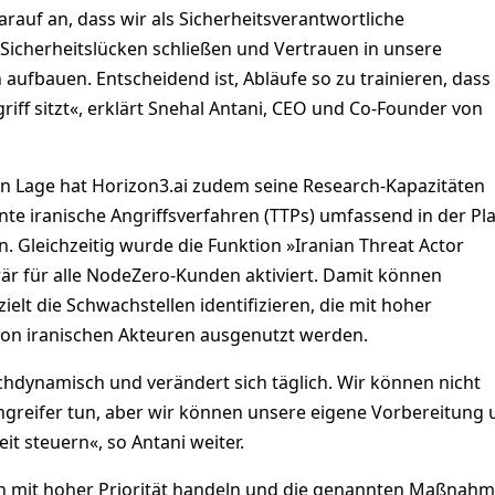
rauf an, dass wir als Sicherheitsverantwortliche
icherheitslücken schließen und Vertrauen in unsere
ufbauen. Entscheidend ist, Abläufe so zu trainieren, dass
griff sitzt«, erklärt Snehal Antani, CEO und Co-Founder von
en Lage hat Horizon3.ai zudem seine Research-Kapazitäten
te iranische Angriffsverfahren (TTPs) umfassend in der Pl
 Gleichzeitig wurde die Funktion »Iranian Threat Actor
rär für alle NodeZero-Kunden aktiviert. Damit können
ielt die Schwachstellen identifizieren, die mit hoher
von iranischen Akteuren ausgenutzt werden.
ochdynamisch und verändert sich täglich. Wir können nicht
Angreifer tun, aber wir können unsere eigene Vorbereitung
it steuern«, so Antani weiter.
n mit hoher Priorität handeln und die genannten Maßnah