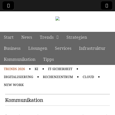
manage it
Skip to content
Start
News
Trends
Strategien
Main menu
Business
Lösungen
Services
Infrastruktur
Kommunikation
Tipps
TRENDS 2026
KI
IT-SICHERHEIT
Sub menu
DIGITALISIERUNG
RECHENZENTRUM
CLOUD
NEW WORK
Kommunikation