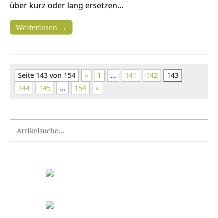
über kurz oder lang ersetzen…
Weiterlesen →
Seite 143 von 154
«
1
…
141
142
143
144
145
…
154
»
Search for: