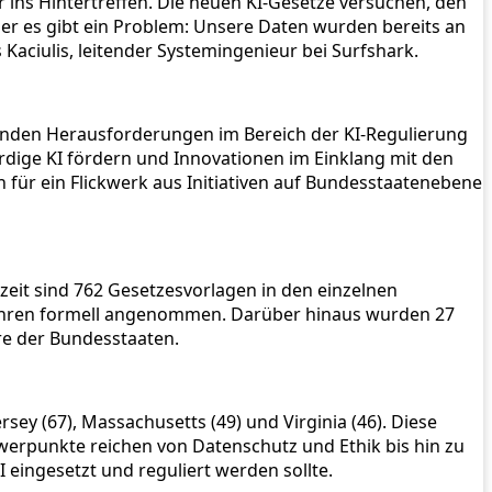
er ins Hintertreffen. Die neuen KI-Gesetze versuchen, den
 es gibt ein Problem: Unsere Daten wurden bereits an
Kaciulis, leitender Systemingenieur bei Surfshark.
menden Herausforderungen im Bereich der KI-Regulierung
ürdige KI fördern und Innovationen im Einklang mit den
für ein Flickwerk aus Initiativen auf Bundesstaatenebene
zeit sind 762 Gesetzesvorlagen in den einzelnen
ahren formell angenommen. Darüber hinaus wurden 27
e der Bundesstaaten.
ey (67), Massachusetts (49) und Virginia (46). Diese
Schwerpunkte reichen von Datenschutz und Ethik bis hin zu
I eingesetzt und reguliert werden sollte.