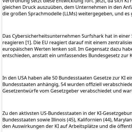
Verordnung setzt diese Entwicklung fort. Jetzt, da sich KI
gleichen Druck auszuüben, dem Unternehmen in den Anfä
die großen Sprachmodelle (LLMs) weitergegeben, und es gib
Das Cybersicherheitsunternehmen Surfshark hat in einer
reagieren [1]. Die EU reagiert darauf mit einem zentrali
europäischen Werten lenken soll. Im Gegensatz dazu habe
entschieden, anstatt ein umfassendes Bundesgesetz zur KI
In den USA haben alle 50 Bundesstaaten Gesetze zur KI ei
Bundesstaaten anhängig, 54 wurden offiziell verabschi
Gesetzentwürfe vom Gesetzgeber verabschiedet und wart
Zu den aktivsten US-Bundesstaaten in der KI-Gesetzgebung 
Bundesstaaten sowie Illinois (45), Kalifornien (44), Maryl
den Auswirkungen der KI auf Arbeitsplätze und die öffentli