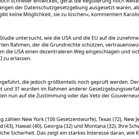
 noch schneller entwickelt, gerät die Regulierung noch weit
ngen der Datenschutzgesetzgebung ausgesetzt waren, aber
t keine Möglichkeit, sie zu löschen«, kommentiert Karolis 
 Studie untersucht, wie die USA und die EU auf die zuneh
sierten Rahmen, der die Grundrechte schützen, vertrauensw
n die USA einen dezentraleren Weg eingeschlagen und sich 
 zu erlassen.
ngeführt, die jedoch größtenteils noch geprüft werden. Der
edet und 31 wurden im Rahmen anderer Gesetzgebungsverf
en nun auf die Zustimmung oder das Veto der Gouverneur
zählen New York (106 Gesetzentwürfe), Texas (72), New Jers
and (43), Hawaii (40), Georgia (32) und Montana (32). Ihre 
che Sicherheit. Das zeigt ein starkes Interesse daran, wie K