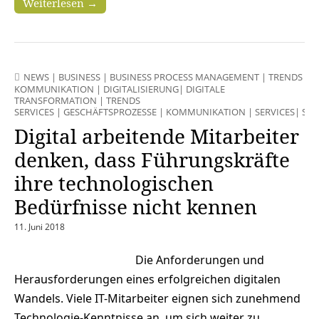
Weiterlesen →
NEWS
|
BUSINESS
|
BUSINESS PROCESS MANAGEMENT
|
TRENDS
KOMMUNIKATION
|
DIGITALISIERUNG
|
DIGITALE
TRANSFORMATION
|
TRENDS
SERVICES
|
GESCHÄFTSPROZESSE
|
KOMMUNIKATION
|
SERVICES
|
STR
Digital arbeitende Mitarbeiter
denken, dass Führungskräfte
ihre technologischen
Bedürfnisse nicht kennen
11. Juni 2018
Die Anforderungen und
Herausforderungen eines erfolgreichen digitalen
Wandels. Viele IT-Mitarbeiter eignen sich zunehmend
Technologie-Kenntnisse an, um sich weiter zu