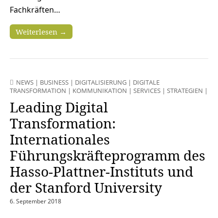
Fachkräften…
Weiterlesen →
NEWS
|
BUSINESS
|
DIGITALISIERUNG
|
DIGITALE
TRANSFORMATION
|
KOMMUNIKATION
|
SERVICES
|
STRATEGIEN
|
VE
Leading Digital
Transformation:
Internationales
Führungskräfteprogramm des
Hasso-Plattner-Instituts und
der Stanford University
6. September 2018