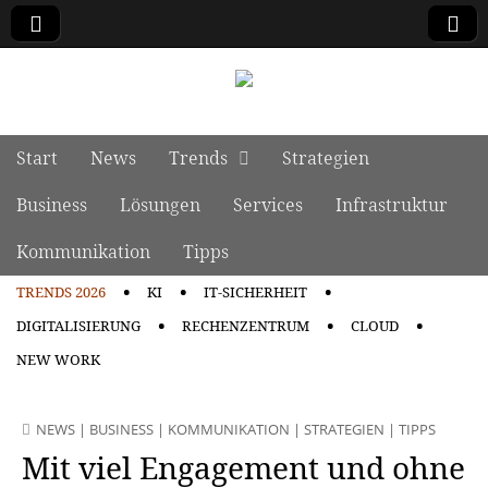
manage it
Skip to content
Start
News
Trends
Strategien
Main menu
Business
Lösungen
Services
Infrastruktur
Kommunikation
Tipps
TRENDS 2026
KI
IT-SICHERHEIT
Sub menu
DIGITALISIERUNG
RECHENZENTRUM
CLOUD
NEW WORK
NEWS
|
BUSINESS
|
KOMMUNIKATION
|
STRATEGIEN
|
TIPPS
Mit viel Engagement und ohne