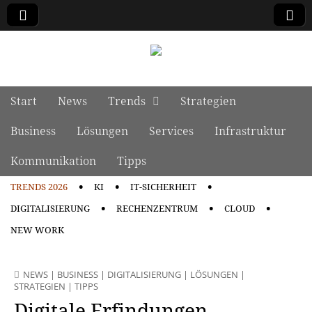
manage it
Skip to content
Start
News
Trends
Strategien
Main menu
Business
Lösungen
Services
Infrastruktur
Kommunikation
Tipps
TRENDS 2026
KI
IT-SICHERHEIT
Sub menu
DIGITALISIERUNG
RECHENZENTRUM
CLOUD
NEW WORK
NEWS
|
BUSINESS
|
DIGITALISIERUNG
|
LÖSUNGEN
|
STRATEGIEN
|
TIPPS
Digitale Erfindungen