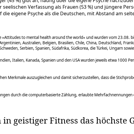
er (45 %) gibt an, häufig über die eigene Psyche nachzude
r seelischen Verfassung als Frauen (53 %) und jüngere Perso
die eigene Psyche als die Deutschen, mit Abstand am selte
ie »Attitudes to mental health around the world« und wurden vom 23.08.
entinien, Australien, Belgien, Brasilien, Chile, China, Deutschland, Frank
 Schweden, Serbien, Spanien, Südafrika, Südkorea, die Türkei, Ungarn sowie
n, Indien, Italien, Kanada, Spanien und den USA wurden jeweils etwa 1000 
 Merkmale auszugleichen und damit sicherzustellen, dass die Stichprobe 
ndungen durch die computerbasierte Zählung, erlaubte Mehrfachnennunge
in geistiger Fitness das höchste 