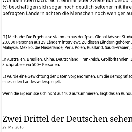
Wohlbefinden nach. Nicht einmal jeder zweite Bundesbürg
%) beschäftigen sich sogar noch deutlich seltener mit ihre
befragten Ländern achten die Menschen noch weniger auf 
[1] Methode: Die Ergebnisse stammen aus der Ipsos Global Advisor-Stud
20.030 Personen aus 29 Ländern interviewt. Zu diesen Ländern gehören Arg
Malaysia, Mexiko, die Niederlande, Peru, Polen, Russland, Saudi-Arabien,
In Australien, Brasilien, China, Deutschland, Frankreich, Großbritannie
Stichprobe etwa 500+ Personen.
Es wurde eine Gewichtung der Daten vorgenommen, um die demografischen
eines jeden Landes widerspiegelt.
Wenn die Ergebnisse sich nicht auf 100 aufsummieren, liegt das an Ru
Zwei Drittel der Deutschen sehen 
29. Mai 2016