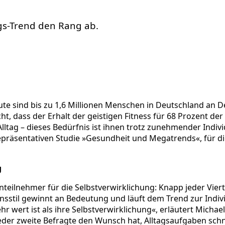
gs-Trend den Rang ab.
te sind bis zu 1,6 Millionen Menschen in Deutschland an D
t, dass der Erhalt der geistigen Fitness für 68 Prozent de
lltag – dieses Bedürfnis ist ihnen trotz zunehmender Indivi
repräsentativen Studie »Gesundheit und Megatrends«, für d
g
ilnehmer für die Selbstverwirklichung: Knapp jeder Vierte 
nsstil gewinnt an Bedeutung und läuft dem Trend zur Indivi
ehr wert ist als ihre Selbstverwirklichung«, erläutert Mi
 jeder zweite Befragte den Wunsch hat, Alltagsaufgaben schn