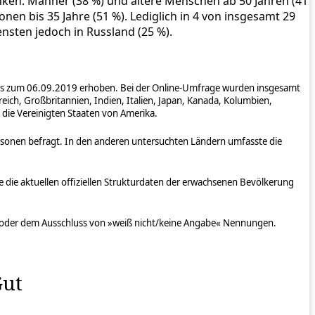
nken. Männer (38 %) und ältere Menschen ab 50 Jahren (41
nen bis 35 Jahre (51 %). Lediglich in 4 von insgesamt 29
nsten jedoch in Russland (25 %).
 bis zum 06.09.2019 erhoben. Bei der Online-Umfrage wurden insgesamt
reich, Großbritannien, Indien, Italien, Japan, Kanada, Kolumbien,
 die Vereinigten Staaten von Amerika.
Personen befragt. In den anderen untersuchten Ländern umfasste die
die aktuellen offiziellen Strukturdaten der erwachsenen Bevölkerung
n oder dem Ausschluss von »weiß nicht/keine Angabe« Nennungen.
Gut