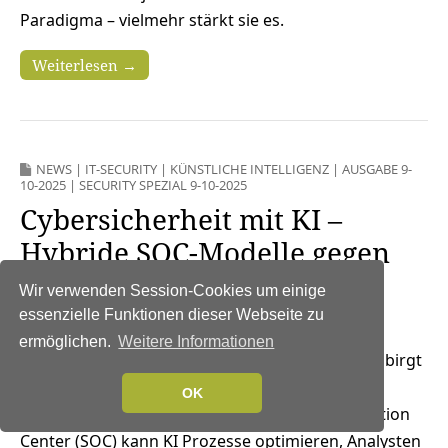
Paradigma – vielmehr stärkt sie es.
Weiterlesen →
NEWS
|
IT-SECURITY
|
KÜNSTLICHE INTELLIGENZ
|
AUSGABE 9-
10-2025
|
SECURITY SPEZIAL 9-10-2025
Cybersicherheit mit KI –
Hybride SOC-Modelle gegen
Cyberbedrohungen
Wir verwenden Session-Cookies um einige
22. Oktober 2025
essenzielle Funktionen dieser Webseite zu
ermöglichen.
Weitere Informationen
Künstliche Intelligenz (KI) birgt
großes Potenzial für die Cybersicherheit in
OK
Unternehmen. Insbesondere im Security Operation
Center (SOC) kann KI Prozesse optimieren, Analysten