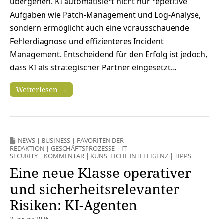
übergehen. KI automatisiert nicht nur repetitive
Aufgaben wie Patch-Management und Log-Analyse,
sondern ermöglicht auch eine vorausschauende
Fehlerdiagnose und effizienteres Incident
Management. Entscheidend für den Erfolg ist jedoch,
dass KI als strategischer Partner eingesetzt…
Weiterlesen →
NEWS
|
BUSINESS
|
FAVORITEN DER
REDAKTION
|
GESCHÄFTSPROZESSE
|
IT-
SECURITY
|
KOMMENTAR
|
KÜNSTLICHE INTELLIGENZ
|
TIPPS
Eine neue Klasse operativer
und sicherheitsrelevanter
Risiken: KI-Agenten
3. Januar 2026