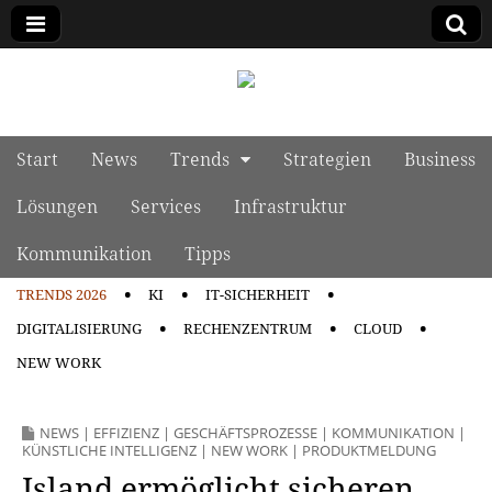
manage it
Skip to content
Start
News
Trends
Strategien
Business
Main menu
Lösungen
Services
Infrastruktur
Kommunikation
Tipps
TRENDS 2026
KI
IT-SICHERHEIT
Sub menu
DIGITALISIERUNG
RECHENZENTRUM
CLOUD
NEW WORK
NEWS
|
EFFIZIENZ
|
GESCHÄFTSPROZESSE
|
KOMMUNIKATION
|
KÜNSTLICHE INTELLIGENZ
|
NEW WORK
|
PRODUKTMELDUNG
Island ermöglicht sicheren