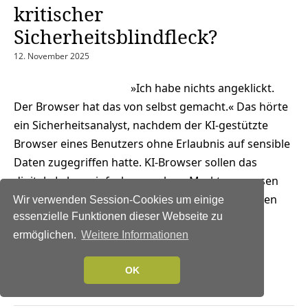
kritischer
Sicherheitsblindfleck?
12. November 2025
»Ich habe nichts angeklickt.
Der Browser hat das von selbst gemacht.« Das hörte
ein Sicherheitsanalyst, nachdem der KI-gestützte
Browser eines Benutzers ohne Erlaubnis auf sensible
Daten zugegriffen hatte. KI-Browser sollen das
digitale Leben einfacher machen. Marktprognosen
zeigen, dass sie schnell wachsen – von 4 Milliarden
Wir verwenden Session-Cookies um einige
US-Dollar im Jahr 2024 auf fast 77 Milliarden US-
essenzielle Funktionen dieser Webseite zu
Dollar im…
ermöglichen.
Weitere Informationen
Weiterlesen →
OK