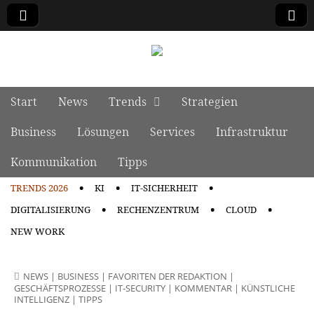
manage it
Skip to content
Start
News
Trends
Strategien
Main menu
Business
Lösungen
Services
Infrastruktur
Kommunikation
Tipps
TRENDS 2026
KI
IT-SICHERHEIT
Sub menu
DIGITALISIERUNG
RECHENZENTRUM
CLOUD
NEW WORK
NEWS
|
BUSINESS
|
FAVORITEN DER REDAKTION
|
GESCHÄFTSPROZESSE
|
IT-SECURITY
|
KOMMENTAR
|
KÜNSTLICHE
INTELLIGENZ
|
TIPPS