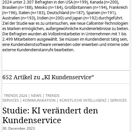
2024 unter 2.307 Befragten in den USA (n=199), Kanada (n=200),
Brasilien (n=188), Mexiko (n=184), Großbritannien (n=194), Frankreich
(n=196), Italien (n=183), Deutschland (n=187), Spanien (n=191),
Australien (n=193), Indien (n=200) und Japan (n=192) durchgeführt.
Ziel der Studie war es zu untersuchen, wie neue Callcenter-Technologien
es Marken ermöglichen, außergewöhnliche Kundenerlebnisse zu bieten.
Die Befragten wurden als Vollzeitmitarbeiter in Unternehmen mit 1 bis
2.499 Mitarbeitern ausgewählt. Sie müssen im Kundendienst tätig sein,
eine Kundendienstsoftware verwenden oder erwerben und interne oder
externe Kundendienstanrufe bearbeiten.
652 Artikel zu „KI Kundenservice“
TRENDS 2024
|
NEWS
|
TRENDS
SERVICES
|
KOMMUNIKATION
|
KÜNSTLICHE INTELLIGENZ
|
SERVICES
Studie: KI verändert den
Kundenservice
30. Dezember 2023