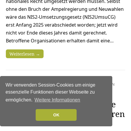
nationales Recht umgesetzt werden müssen. Selbst
ohne den Bruch der Ampelregierung und Neuwahlen
wäre das NIS2-Umsetzungsgesetz (NIS2UmsuCG)
erst Anfang 2025 verabschiedet worden; jetzt wird
nicht vor Ende dieses Jahres damit gerechnet.
Betroffene Organisationen erhalten damit eine…
Weiterlesen →
NEWS
|
INFRASTRUKTUR
|
IT-SECURITY
|
KOMMUNIKATION
Wir verwenden Session-Cookies um einige
Mit NIS2 gegen IT-Risiken:
essenzielle Funktionen dieser Webseite zu
ermöglichen.
Weitere Informationen
Schutz wesentlicher Dienste
und kritischer Infrastrukturen
OK
27. März 2025