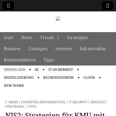
manage it
Skip to content
Start
News
Trends
Strategien
Main menu
Business
Lösungen
Services
Infrastruktur
Kommunikation
Tipps
TRENDS 2026
KI
IT-SICHERHEIT
Sub menu
DIGITALISIERUNG
RECHENZENTRUM
CLOUD
NEW WORK
NEWS
|
FAVORITEN DER REDAKTION
|
IT-SECURITY
|
SERVICES
|
STRATEGIEN
|
TIPPS
NIS2: Strategien für KMU mit