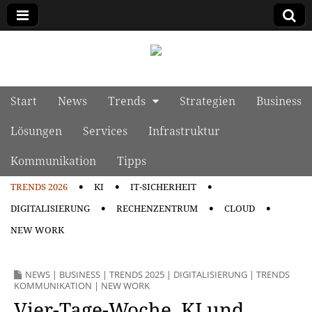
manage it
Skip to content
Start
News
Trends
Strategien
Business
Main menu
Lösungen
Services
Infrastruktur
Kommunikation
Tipps
TRENDS 2026
KI
IT-SICHERHEIT
Sub menu
DIGITALISIERUNG
RECHENZENTRUM
CLOUD
NEW WORK
NEWS
|
BUSINESS
|
TRENDS 2025
|
DIGITALISIERUNG
|
TRENDS
KOMMUNIKATION
|
NEW WORK
Vier-Tage-Woche, KI und