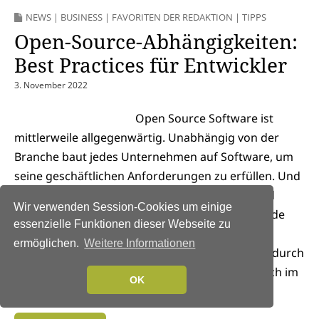
NEWS
|
BUSINESS
|
FAVORITEN DER REDAKTION
|
TIPPS
Open-Source-Abhängigkeiten:
Best Practices für Entwickler
3. November 2022
Open Source Software ist
mittlerweile allgegenwärtig. Unabhängig von der
Branche baut jedes Unternehmen auf Software, um
seine geschäftlichen Anforderungen zu erfüllen. Und
die meisten von Unternehmen entwickelten und
Wir verwenden Session-Cookies um einige
genutzten Anwendungen enthalten in ihrem Code
essenzielle Funktionen dieser Webseite zu
Open-Source-Elemente. Mit der industriellen
ermöglichen.
Weitere Informationen
Umstellung auf cloudnative Anwendungen und durch
die wachsende Komplexität steigt das Risiko auch im
OK
Bereich Softwaresicherheit. Unternehmen…