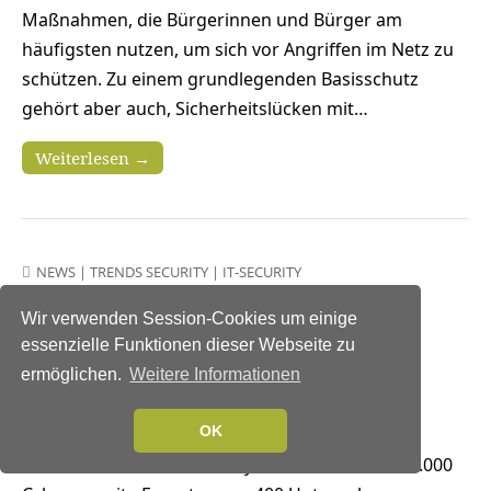
Maßnahmen, die Bürgerinnen und Bürger am
häufigsten nutzen, um sich vor Angriffen im Netz zu
schützen. Zu einem grundlegenden Basisschutz
gehört aber auch, Sicherheitslücken mit…
Weiterlesen →
NEWS
|
TRENDS SECURITY
|
IT-SECURITY
Cyberkompetenz in
Wir verwenden Session-Cookies um einige
Unternehmen ist enorme
essenzielle Funktionen dieser Webseite zu
Herausforderung
ermöglichen.
Weitere Informationen
29. April 2022
OK
Analyse der Daten von 35.000