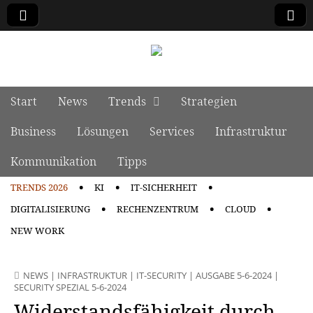
manage it
Skip to content
Start
News
Trends
Strategien
Main menu
Business
Lösungen
Services
Infrastruktur
Kommunikation
Tipps
TRENDS 2026
KI
IT-SICHERHEIT
Sub menu
DIGITALISIERUNG
RECHENZENTRUM
CLOUD
NEW WORK
NEWS
|
INFRASTRUKTUR
|
IT-SECURITY
|
AUSGABE 5-6-2024
|
SECURITY SPEZIAL 5-6-2024
Widerstandsfähigkeit durch