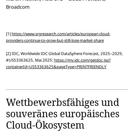
Broadcom
[1]
https://www.srgresearch.com/articles/european-cloud-
providers-continue-to-grow-but-still-lose-market-share
[2] IDC, Worldwide IDC Global DataSphere Forecast, 2025–2029,
#US53363625, Mai 2025:
https://my.idc.com/getdoc.jsp?
containerId=US53363625&pageType=PRINTFRIENDLY
Wettbewerbsfähiges und
souveränes europäisches
Cloud-Ökosystem