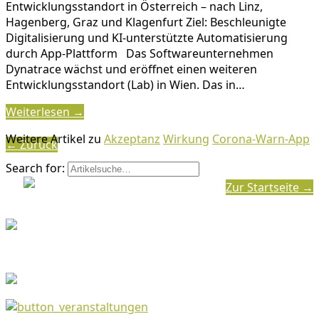
Entwicklungsstandort in Österreich – nach Linz,
Hagenberg, Graz und Klagenfurt Ziel: Beschleunigte
Digitalisierung und KI-unterstützte Automatisierung
durch App-Plattform Das Softwareunternehmen
Dynatrace wächst und eröffnet einen weiteren
Entwicklungsstandort (Lab) in Wien. Das in…
Weiterlesen →
Weitere Artikel zu
Akzeptanz
Wirkung
Corona-Warn-App
← Zurück
Search for:
Zur Startseite →