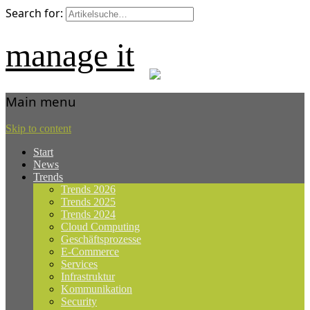
Search for:
manage it
Main menu
Skip to content
Start
News
Trends
Trends 2026
Trends 2025
Trends 2024
Cloud Computing
Geschäftsprozesse
E-Commerce
Services
Infrastruktur
Kommunikation
Security