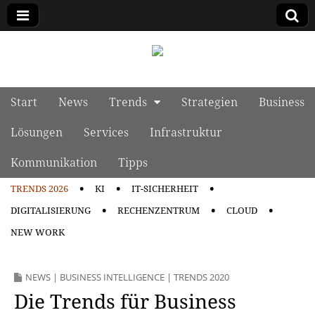
manage it
Skip to content
Start
News
Trends
Strategien
Business
Main menu
Lösungen
Services
Infrastruktur
Kommunikation
Tipps
TRENDS 2026
KI
IT-SICHERHEIT
Sub menu
DIGITALISIERUNG
RECHENZENTRUM
CLOUD
NEW WORK
NEWS
|
BUSINESS INTELLIGENCE
|
TRENDS 2020
Die Trends für Business