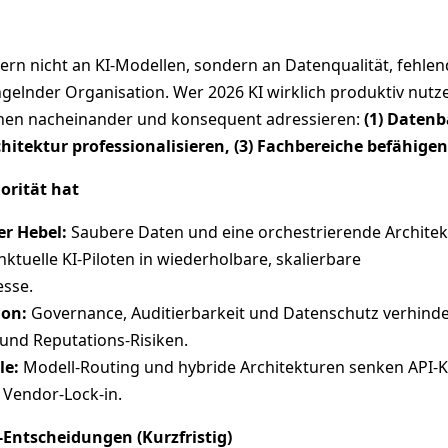
rn nicht an KI‑Modellen, sondern an Datenqualität, fehlen
elnder Organisation. Wer 2026 KI wirklich produktiv nutzen
enen nacheinander und konsequent adressieren:
(1) Datenb
rchitektur professionalisieren, (3) Fachbereiche befähigen
orität hat
er Hebel:
Saubere Daten und eine orchestrierende Architek
tuelle KI-Piloten in wiederholbare, skalierbare
sse.
ion:
Governance, Auditierbarkeit und Datenschutz verhind
 und Reputations‑Risiken.
le:
Modell‑Routing und hybride Architekturen senken API‑
Vendor‑Lock‑in.
‑Entscheidungen (Kurzfristig)