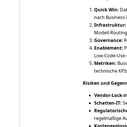
Quick Win:
Dat
nach Business‑
Infrastruktur:
Modell‑Routing
Governance:
R
Enablement:
P
Low‑Code‑Use‑
Metriken:
Busi
technische KPIs
Risiken und Geg
Vendor‑Lock‑i
Schatten‑IT:
Se
Regulatorische
regelmäßige Au
Kostenexplosi