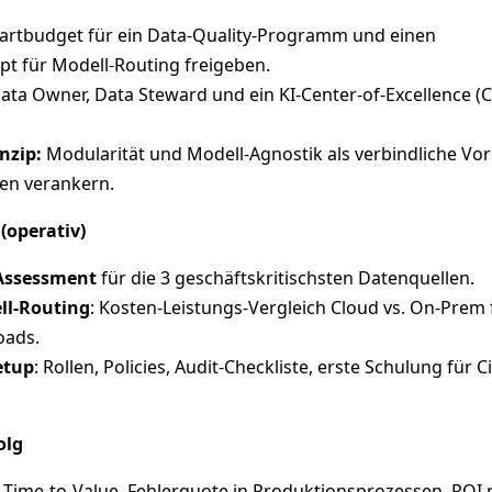
artbudget für ein Data‑Quality‑Programm und einen
pt für Modell‑Routing freigeben.
ata Owner, Data Steward und ein KI‑Center‑of‑Excellence (
nzip:
Modularität und Modell‑Agnostik als verbindliche Vor
ten verankern.
(operativ)
Assessment
für die 3 geschäftskritischsten Datenquellen.
ll‑Routing
: Kosten‑Leistungs‑Vergleich Cloud vs. On‑Prem 
oads.
etup
: Rollen, Policies, Audit‑Checkliste, erste Schulung für C
olg
Time‑to‑Value, Fehlerquote in Produktionsprozessen, ROI 