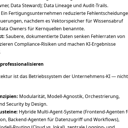
ner, Data Steward); Data Lineage und Audit‑Trails.
Ein Fertigungsunternehmen reduzierte Fehlentscheidunge
uerungen, nachdem es Vektorspeicher für Wissensabruf
Data Owners für Kernquellen benannte.
t:
Saubere, dokumentierte Daten senken Fehlerraten von
zieren Compliance‑Risiken und machen KI‑Ergebnisse
.
 professionalisieren
tektur ist das Betriebssystem der Unternehmens‑KI — nicht
nzipien:
Modularität, Modell‑Agnostik, Orchestrierung,
nd Security by Design.
usteine:
Hybride Multi‑Agent‑Systeme (Frontend‑Agenten f
ion, Backend‑Agenten für Datenzugriff und Workflows),
dell‑Routing (Cloud vs. lokal), zentrale Logging‑ und