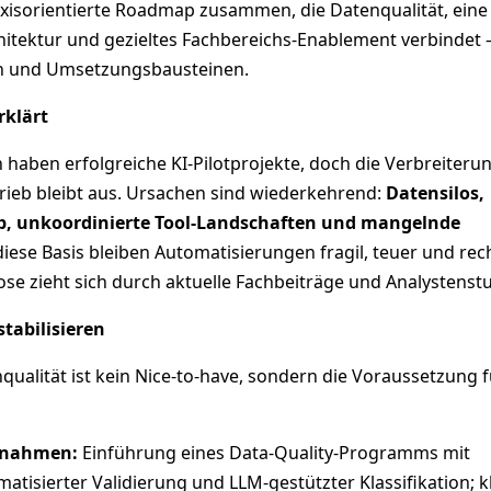
raxisorientierte Roadmap zusammen, die Datenqualität, eine
hitektur und gezieltes Fachbereichs‑Enablement verbindet
en und Umsetzungsbausteinen.
rklärt
 haben erfolgreiche KI‑Pilotprojekte, doch die Verbreiterun
rieb bleibt aus. Ursachen sind wiederkehrend:
Datensilos,
p, unkoordinierte Tool‑Landschaften und mangelnde
diese Basis bleiben Automatisierungen fragil, teuer und rech
ose zieht sich durch aktuelle Fachbeiträge und Analystenst
stabilisieren
ualität ist kein Nice‑to‑have, sondern die Voraussetzung f
ßnahmen:
Einführung eines Data‑Quality‑Programms mit
atisierter Validierung und LLM‑gestützter Klassifikation; k