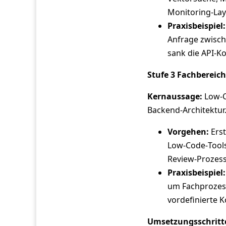
Monitoring‑Lay
Praxisbeispiel:
Anfrage zwisch
sank die API‑Ko
Stufe 3 Fachbereic
Kernaussage:
Low‑C
Backend‑Architektur
Vorgehen:
Erst
Low‑Code‑Tools
Review‑Prozess
Praxisbeispiel:
um Fachprozess
vordefinierte 
Umsetzungsschritte 