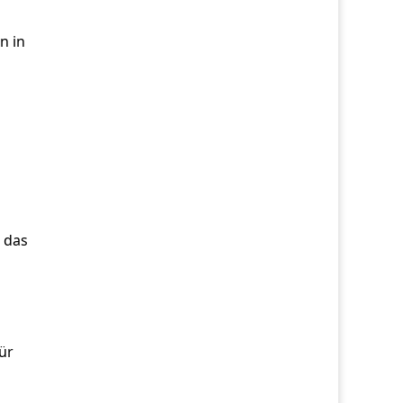
n in
 das
ür