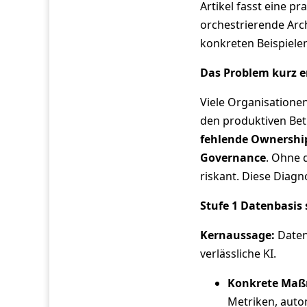
Artikel fasst eine p
orchestrierende Arc
konkreten Beispiel
Das Problem kurz e
Viele Organisationen
den produktiven Bet
fehlende Ownershi
Governance
. Ohne 
riskant. Diese Diagn
Stufe 1 Datenbasis 
Kernaussage:
Datenq
verlässliche KI.
Konkrete Ma
Metriken, autom