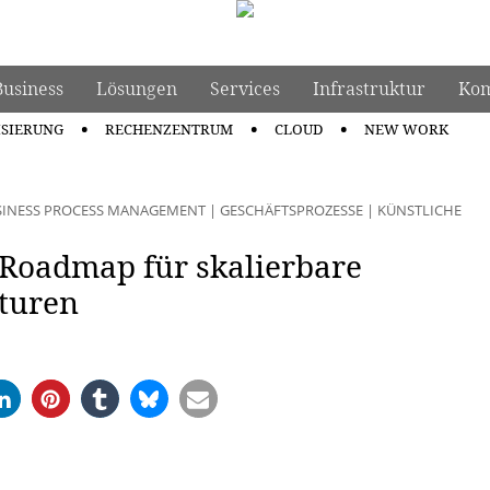
Business
Lösungen
Services
Infrastruktur
Kom
ISIERUNG
RECHENZENTRUM
CLOUD
NEW WORK
SINESS PROCESS MANAGEMENT
|
GESCHÄFTSPROZESSE
|
KÜNSTLICHE
 Roadmap für skalierbare
kturen