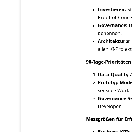
Investieren:
St
Proof‑of‑Conce
Governance:
D
benennen.
Architekturpri
allen KI‑Projek
90‑Tage‑Prioritäten 
Data‑Quality‑
Prototyp Mode
sensible Workl
Governance‑S
Developer.
Messgrößen für Erf
Business KPIs: