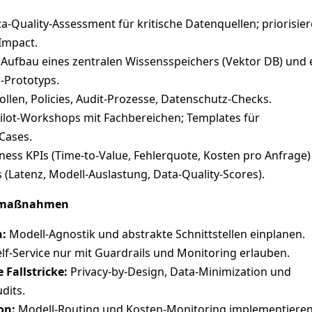
a‑Quality‑Assessment für kritische Datenquellen; priorisie
Impact.
Aufbau eines zentralen Wissensspeichers (Vektor DB) und 
‑Prototyps.
ollen, Policies, Audit‑Prozesse, Datenschutz‑Checks.
ilot‑Workshops mit Fachbereichen; Templates für
Cases.
ness KPIs (Time‑to‑Value, Fehlerquote, Kosten pro Anfrage)
 (Latenz, Modell‑Auslastung, Data‑Quality‑Scores).
enmaßnahmen
n:
Modell‑Agnostik und abstrakte Schnittstellen einplanen.
lf‑Service nur mit Guardrails und Monitoring erlauben.
 Fallstricke:
Privacy‑by‑Design, Data‑Minimization und
dits.
on:
Modell‑Routing und Kosten‑Monitoring implementieren