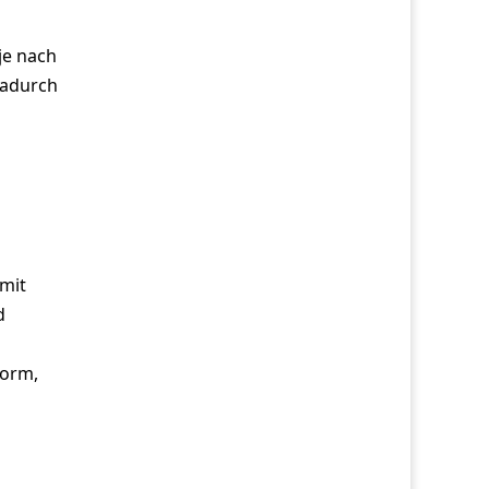
je nach
dadurch
mit
d
form,