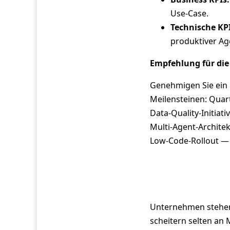
Use‑Case.
Technische KPI
produktiver Ag
Empfehlung für die
Genehmigen Sie ein
Meilensteinen: Quar
Data‑Quality‑Initia
Multi‑Agent‑Architek
Low‑Code‑Rollout — n
Unternehmen stehen 
scheitern selten an 