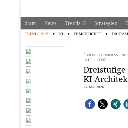
manage it
Skip to content
Start
News
Trends
Strategien
Main menu
TRENDS 2026
KI
IT-SICHERHEIT
DIGITAL
Sub menu
NEWS
|
BUSINESS
|
BU
INTELLIGENZ
Dreistufige
KI‑Archite
27. Mai 2026