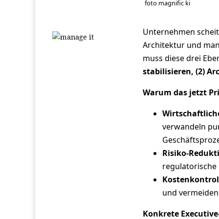
foto magnific ki
Unternehmen scheite
Architektur und mang
muss diese drei Eb
stabilisieren, (2) A
Warum das jetzt Pri
Wirtschaftlich
verwandeln punk
Geschäftsproze
Risiko‑Redukt
regulatorische
Kostenkontrol
und vermeiden 
Konkrete Executive