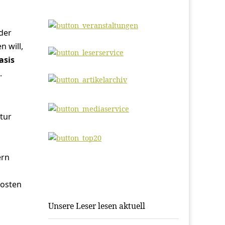
der
 will,
asis
.
tur
ern
Kosten
Unsere Leser lesen aktuell