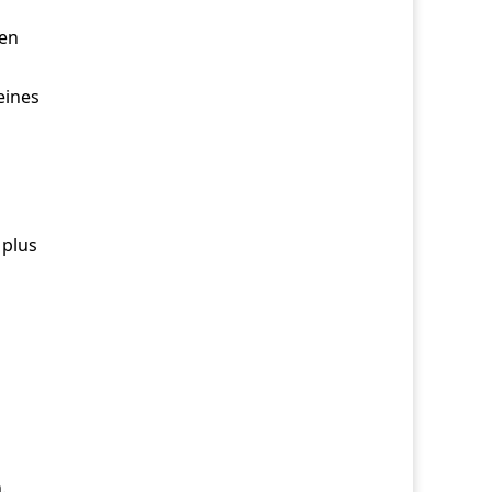
ren
eines
 plus
.