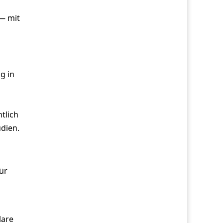
 — mit
g in
tlich
udien.
ür
lare