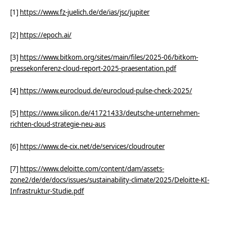
[1]
https://www.fz-juelich.de/de/ias/jsc/jupiter
[2]
https://epoch.ai/
[3]
https://www.bitkom.org/sites/main/files/2025-06/bitkom-
pressekonferenz-cloud-report-2025-praesentation.pdf
[4]
https://www.eurocloud.de/eurocloud-pulse-check-2025/
[5]
https://www.silicon.de/41721433/deutsche-unternehmen-
richten-cloud-strategie-neu-aus
[6]
https://www.de-cix.net/de/services/cloudrouter
[7]
https://www.deloitte.com/content/dam/assets-
zone2/de/de/docs/issues/sustainability-climate/2025/Deloitte-KI-
Infrastruktur-Studie.pdf