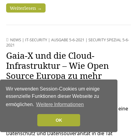
Weiterlesen →
NEWS
|
IT-SECURITY
|
AUSGABE 5-6-2021
|
SECURITY SPEZIAL 5-6-
2021
Gaia-X und die Cloud-
Infrastruktur – Wie Open
Source Europa zu mehr
Datensouveränität verhilft
Wir verwenden Session-Cookies um einige
18. Juni 2021
essenzielle Funktionen dieser Webseite zu
ermöglichen.
Weitere Informationen
Europa braucht dringend eine
eigene Cloud-Infrastruktur. Nur auf diesem Weg
OK
lassen sich die europäischen Vorstellungen von
Datenschutz und Datensouveränität in die Tat