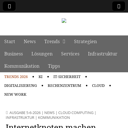
manage it
Skip to content
Start
News
Trends
Strategien
Main menu
Business
Lösungen
Services
Infrastruktur
Kommunikation
Tipps
TRENDS 2026
KI
IT-SICHERHEIT
Sub menu
DIGITALISIERUNG
RECHENZENTRUM
CLOUD
NEW WORK
AUSGABE 5-6-2026
|
NEWS
|
CLOUD COMPUTING
|
INFRASTRUKTUR
|
KOMMUNIKATION
Internetknoten machen