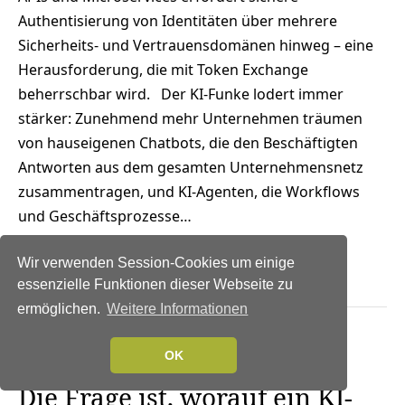
Authentisierung von Identitäten über mehrere
Sicherheits- und Vertrauensdomänen hinweg – eine
Herausforderung, die mit Token Exchange
beherrschbar wird. Der KI-Funke lodert immer
stärker: Zunehmend mehr Unternehmen träumen
von hauseigenen Chatbots, die den Beschäftigten
Antworten aus dem gesamten Unternehmensnetz
zusammentragen, und KI-Agenten, die Workflows
und Geschäftsprozesse…
Weiterlesen →
Wir verwenden Session-Cookies um einige
essenzielle Funktionen dieser Webseite zu
ermöglichen.
Weitere Informationen
NEWS
|
IT-
OK
SECURITY
|
KOMMUNIKATION
|
SERVICES
|
STRATEGIEN
Die Frage ist, worauf ein KI-