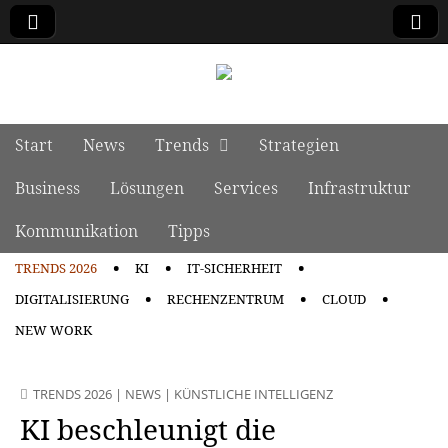
manage it
Skip to content
Start
News
Trends
Strategien
Main menu
Business
Lösungen
Services
Infrastruktur
Kommunikation
Tipps
TRENDS 2026
KI
IT-SICHERHEIT
Sub menu
DIGITALISIERUNG
RECHENZENTRUM
CLOUD
NEW WORK
TRENDS 2026
|
NEWS
|
KÜNSTLICHE INTELLIGENZ
KI beschleunigt die