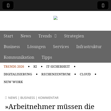
manage it
Skip to content
Start
News
Trends
Strategien
Main menu
Business
Lösungen
Services
Infrastruktur
Kommunikation
Tipps
TRENDS 2026
KI
IT-SICHERHEIT
Sub menu
DIGITALISIERUNG
RECHENZENTRUM
CLOUD
NEW WORK
NEWS
|
BUSINESS
|
KOMMENTAR
»Arbeitnehmer müssen die