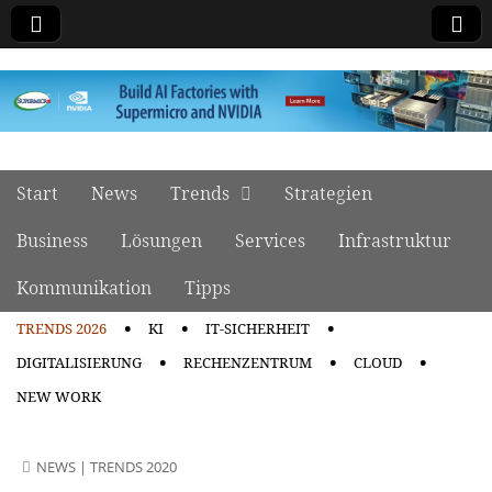
manage it
Skip to content
Start
News
Trends
Strategien
Main menu
Business
Lösungen
Services
Infrastruktur
Kommunikation
Tipps
TRENDS 2026
KI
IT-SICHERHEIT
Sub menu
DIGITALISIERUNG
RECHENZENTRUM
CLOUD
NEW WORK
NEWS
|
TRENDS 2020