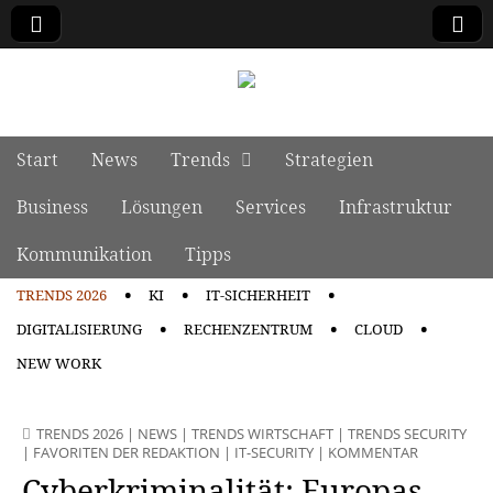
manage it
Skip to content
Start
News
Trends
Strategien
Main menu
Business
Lösungen
Services
Infrastruktur
Kommunikation
Tipps
TRENDS 2026
KI
IT-SICHERHEIT
Sub menu
DIGITALISIERUNG
RECHENZENTRUM
CLOUD
NEW WORK
TRENDS 2026
|
NEWS
|
TRENDS WIRTSCHAFT
|
TRENDS SECURITY
|
FAVORITEN DER REDAKTION
|
IT-SECURITY
|
KOMMENTAR
Cyberkriminalität: Europas