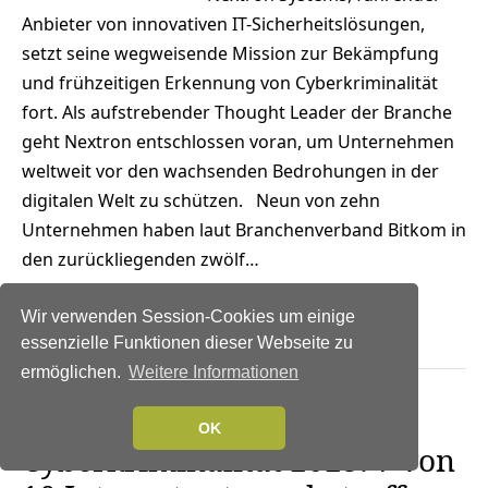
Anbieter von innovativen IT-Sicherheitslösungen,
setzt seine wegweisende Mission zur Bekämpfung
und frühzeitigen Erkennung von Cyberkriminalität
fort. Als aufstrebender Thought Leader der Branche
geht Nextron entschlossen voran, um Unternehmen
weltweit vor den wachsenden Bedrohungen in der
digitalen Welt zu schützen. Neun von zehn
Unternehmen haben laut Branchenverband Bitkom in
den zurückliegenden zwölf…
Weiterlesen →
Wir verwenden Session-Cookies um einige
essenzielle Funktionen dieser Webseite zu
ermöglichen.
Weitere Informationen
NEWS
|
TRENDS SECURITY
|
IT-SECURITY
|
TRENDS 2023
OK
Cyberkriminalität 2023: 7 von