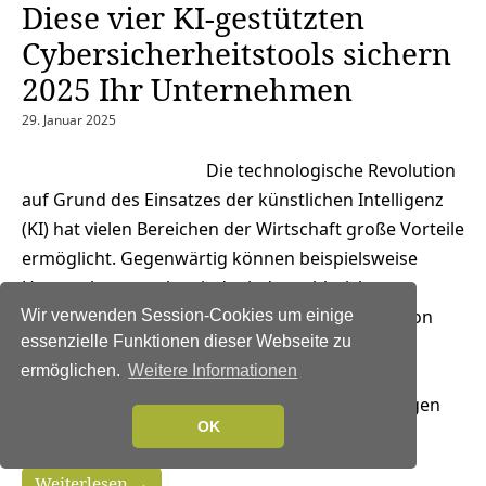
Diese vier KI-gestützten
Cybersicherheitstools sichern
2025 Ihr Unternehmen
29. Januar 2025
Die technologische Revolution
auf Grund des Einsatzes der künstlichen Intelligenz
(KI) hat vielen Bereichen der Wirtschaft große Vorteile
ermöglicht. Gegenwärtig können beispielsweise
Unternehmen weltweit dank der zahlreichen
verfügbaren KI-gestützten Tools und Systeme von
Wir verwenden Session-Cookies um einige
essenzielle Funktionen dieser Webseite zu
einer höheren Produktivität und verbesserten
ermöglichen.
Weitere Informationen
Effizienz profitieren. Diese Fortschritte in der KI-
Technologie sind jedoch zu einem zweischneidigen
OK
Schwert geworden. Auch die KI-bezogenen…
Weiterlesen →