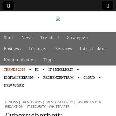
manage it
Skip to content
Start
News
Trends
Strategien
Main menu
Business
Lösungen
Services
Infrastruktur
Kommunikation
Tipps
TRENDS 2026
KI
IT-SICHERHEIT
Sub menu
DIGITALISIERUNG
RECHENZENTRUM
CLOUD
NEW WORK
NEWS
|
TRENDS 2025
|
TRENDS SECURITY
|
FAVORITEN DER
REDAKTION
|
IT-SECURITY
|
WHITEPAPER
Cybersicherheit: