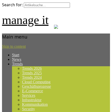
Search for:
manage it
Main menu
Skip to content
Start
News
Trends
Trends 2026
Trends 2025
Trends 2024
Cloud Computing
Geschäftsprozesse
E-Commerce
Services
Infrastruktur
Kommunikation
Security