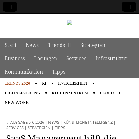
manage it
Skip to content
Start
News
Trends
Strategien
Main menu
Business
Lösungen
Services
Infrastruktur
Kommunikation
Tipps
TRENDS 2026
KI
IT-SICHERHEIT
Sub menu
DIGITALISIERUNG
RECHENZENTRUM
CLOUD
NEW WORK
AUSGABE 5-6-2026
|
NEWS
|
KÜNSTLICHE INTELLIGENZ
|
SERVICES
|
STRATEGIEN
|
TIPPS
SaaS Management hilft die