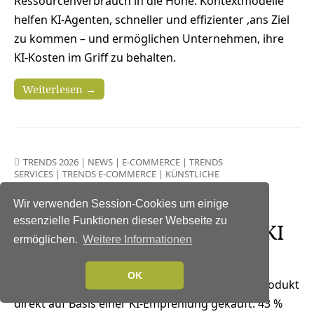
Ressourcenverbrauch in die Höhe. Kontextmodelle
helfen KI-Agenten, schneller und effizienter ,ans Ziel
zu kommen – und ermöglichen Unternehmen, ihre
KI-Kosten im Griff zu behalten.
Weiterlesen →
TRENDS 2026
|
NEWS
|
E-COMMERCE
|
TRENDS
SERVICES
|
TRENDS E-COMMERCE
|
KÜNSTLICHE
INTELLIGENZ
|
SERVICES
Jeder fünfte Verbraucher
Wir verwenden Session-Cookies um einige
essenzielle Funktionen dieser Webseite zu
kauft auf Empfehlung von KI
ermöglichen.
Weitere Informationen
19. Juni 2026
OK
22 % haben bereits ein Produkt
direkt auf Basis einer KI-Empfehlung gekauft. 43 %