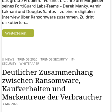
das größte Problem. Fortinet brachte drei Mitglieder
seines FortiGuard Labs-Teams – Derek Manky, Aamir
Lakhani und Douglas Santos – zu einem digitalen
Interview über Ransomware zusammen. Zu dritt
diskutierten…
Weiterlesen →
NEWS
|
TRENDS 2020
|
TRENDS SECURITY
|
IT-
SECURITY
|
WHITEPAPER
Deutlicher Zusammenhang
zwischen Ransomware,
Kaufverhalten und
Markentreue der Verbraucher
3. Mai 2020