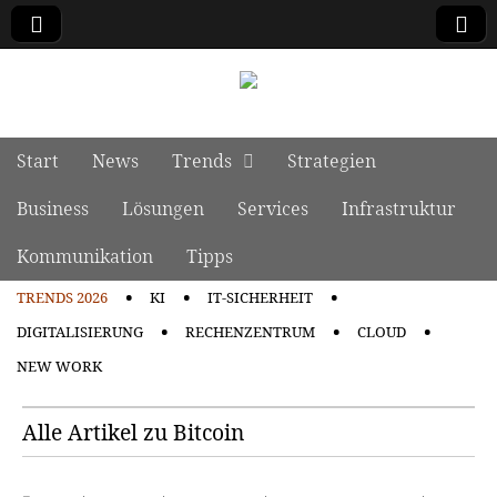
manage it
Skip to content
Start
News
Trends
Strategien
Main menu
Business
Lösungen
Services
Infrastruktur
Kommunikation
Tipps
TRENDS 2026
KI
IT-SICHERHEIT
Sub menu
DIGITALISIERUNG
RECHENZENTRUM
CLOUD
NEW WORK
Alle Artikel zu Bitcoin