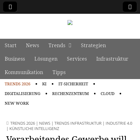
manage it
Skip to content
Start
News
Trends
Strategien
Main menu
Business
Lösungen
Services
Infrastruktur
Kommunikation
Tipps
TRENDS 2026
KI
IT-SICHERHEIT
Sub menu
DIGITALISIERUNG
RECHENZENTRUM
CLOUD
NEW WORK
TRENDS 2026
|
NEWS
|
TRENDS INFRASTRUKTUR
|
INDUSTRIE 4.0
|
KÜNSTLICHE INTELLIGENZ
Verarbeitendes Gewerbe will