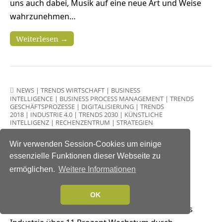
uns auch dabei, Musik auf eine neue Art und Weise
wahrzunehmen…
Weiterlesen →
NEWS
|
TRENDS WIRTSCHAFT
|
BUSINESS
INTELLIGENCE
|
BUSINESS PROCESS MANAGEMENT
|
TRENDS
GESCHÄFTSPROZESSE
|
DIGITALISIERUNG
|
TRENDS
2018
|
INDUSTRIE 4.0
|
TRENDS 2030
|
KÜNSTLICHE
INTELLIGENZ
|
RECHENZENTRUM
|
STRATEGIEN
KI kostet keine Jobs und
Wir verwenden Session-Cookies um einige
schafft über 11 Prozent
essenzielle Funktionen dieser Webseite zu
Wachstum in der Industrie
ermöglichen.
Weitere Informationen
25. September 2018
OK
Bis 2030 erwartet Europas