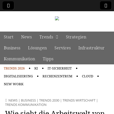
manage it
Skip to content
Start
News
Trends
Strategien
Main menu
Business
Lösungen
Services
Infrastruktur
Kommunikation
Tipps
TRENDS 2026
KI
IT-SICHERHEIT
Sub menu
DIGITALISIERUNG
RECHENZENTRUM
CLOUD
NEW WORK
NEWS
|
BUSINESS
|
TRENDS 2030
|
TRENDS WIRTSCHAFT
|
TRENDS KOMMUNIKATION
Wie sieht die Arbeitswelt von