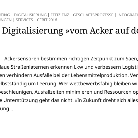
TING
|
DIGITALISIERUNG
|
EFFIZIENZ
|
GESCHÄFTSPROZESSE
|
INFOGRAF
UNGEN
|
SERVICES
|
CEBIT 2016
 Digitalisierung »vom Acker auf d
Ackersensoren bestimmen richtigen Zeitpunkt zum Säen
laue Straßenlaternen erkennen Lkw und verbessern Logisti
en verhindern Ausfälle bei der Lebensmittelproduktion. Ve
elbstständig um Leerung. Wer wettbewerbsfähig bleiben wil
eschleunigen, Ausfallzeiten minimieren und Ressourcen o
e Unterstützung geht das nicht. »In Zukunft dreht sich alle
itung…