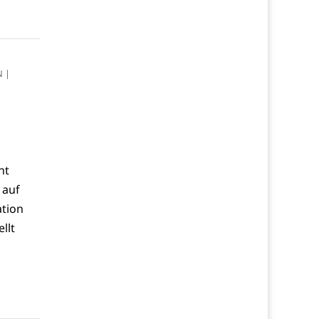
N
|
ht
 auf
ation
llt