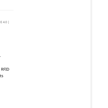
E 4.0
|
-
 RFID
ts