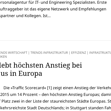
rsonalagentur für IT- und Engineering Spezialisten. Erste
e Auftraggeber ist das eigene Netzwerk und Empfehlungen
partner und Kollegen. Ist…
ENDS WIRTSCHAFT
|
TRENDS INFRASTRUKTUR
|
EFFIZIENZ
|
INFRASTRUKT
IKEN
rlebt höchsten Anstieg bei
aus in Europa
Die »Traffic Scorecard« [1] zeigt einen Anstieg der Verke
r 2015 um 14 Prozent – den höchsten Anstieg Europas; dami
f Platz zwei in der Liste der staureichsten Städte Europas. S
rkehrsreichste Stadt Deutschlands; in Stuttgart standen Fa