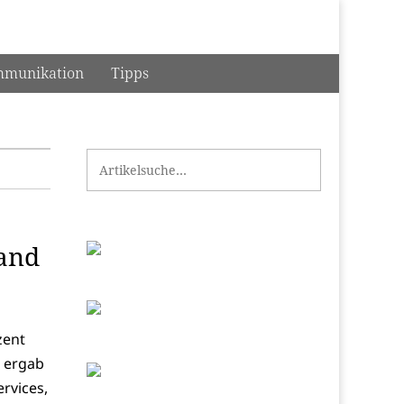
munikation
Tipps
Search for:
tand
zent
s ergab
rvices,