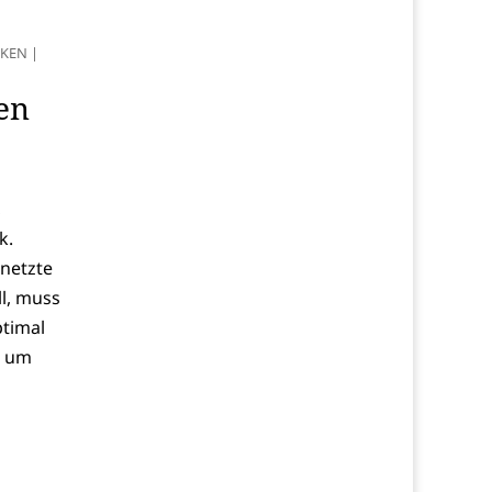
IKEN
|
en
,
k.
rnetzte
l, muss
ptimal
s um