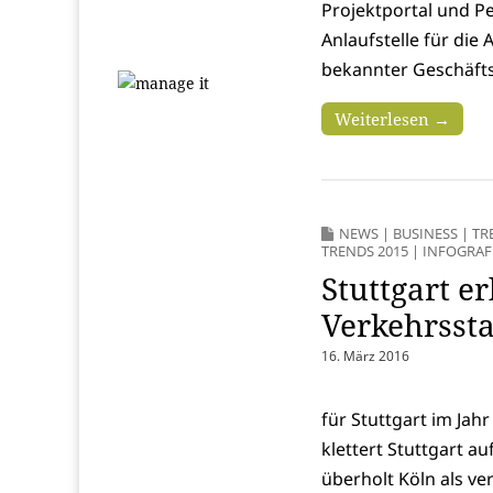
Projektportal und Pe
Anlaufstelle für di
bekannter Geschäfts
Weiterlesen →
NEWS
|
BUSINESS
|
TR
TRENDS 2015
|
INFOGRAF
Stuttgart e
Verkehrsst
16. März 2016
für Stuttgart im Jah
klettert Stuttgart au
überholt Köln als ve