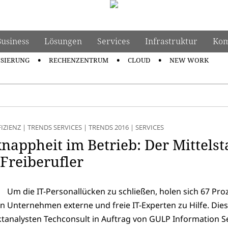
Business
Lösungen
Services
Infrastruktur
Kom
ISIERUNG
RECHENZENTRUM
CLOUD
NEW WORK
FIZIENZ
|
TRENDS SERVICES
|
TRENDS 2016
|
SERVICES
nappheit im Betrieb: Der Mittels
-Freiberufler
Um die IT-Personallücken zu schließen, holen sich 67 Pro
n Unternehmen externe und freie IT-Experten zu Hilfe. Die
ktanalysten Techconsult in Auftrag von GULP Information Se