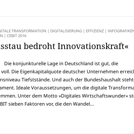
GITALE TRANSFORMATION
|
DIGITALISIERUNG
|
EFFIZIENZ
|
INFOGRAFIKE
EN
|
CEBIT 2016
nsstau bedroht Innovationskraft«
Die konjunkturelle Lage in Deutschland ist gut, die
 voll. Die Eigenkapitalquote deutscher Unternehmen erreic
nsniveau Tiefststände. Und auch der Bundeshaushalt steht
ament. Ideale Voraussetzungen, um die digitale Transform
stemmen. Unter dem Motto »Digitales Wirtschaftswunder« ste
eBIT sieben Faktoren vor, die den Wandel…