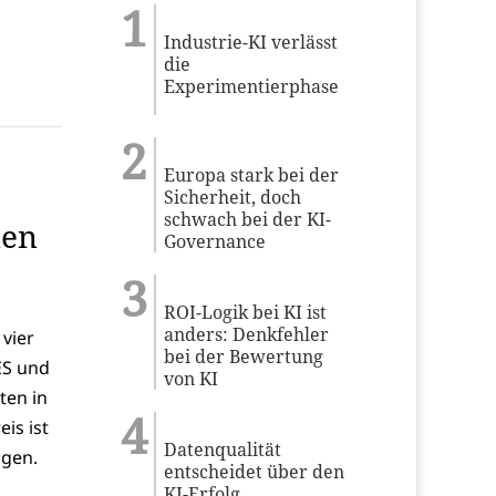
Industrie-KI verlässt
die
Experimentierphase
Europa stark bei der
Sicherheit, doch
schwach bei der KI-
nen
Governance
ROI-Logik bei KI ist
anders: Denkfehler
vier
bei der Bewertung
ES und
von KI
ten in
is ist
Datenqualität
ngen.
entscheidet über den
KI-Erfolg