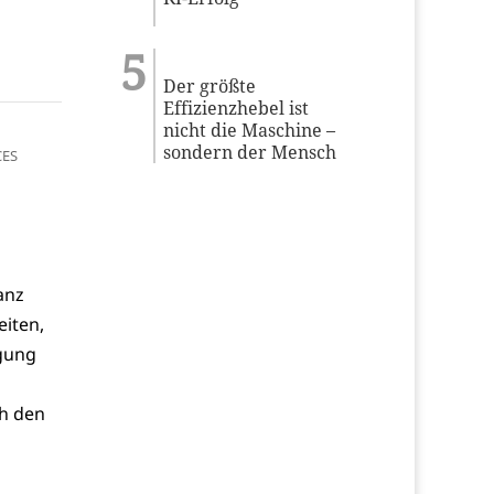
Der größte
Effizienzhebel ist
nicht die Maschine –
sondern der Mensch
CES
anz
iten,
egung
h den