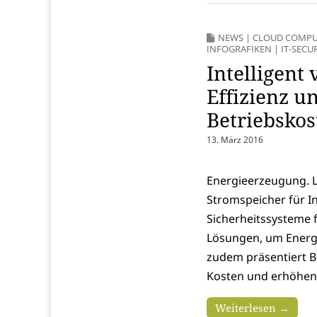
NEWS
|
CLOUD COMPU
INFOGRAFIKEN
|
IT-SECU
Intelligent
Effizienz u
Betriebskos
13. März 2016
Energieerzeugung. L
Stromspeicher für I
Sicherheitssysteme 
Lösungen, um Energi
zudem präsentiert B
Kosten und erhöhen 
Weiterlesen →