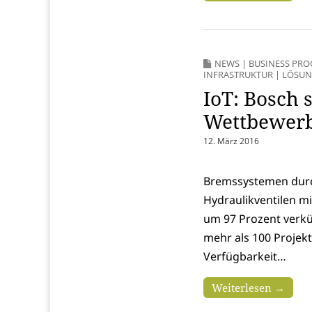
NEWS
|
BUSINESS PR
INFRASTRUKTUR
|
LÖSU
IoT: Bosch s
Wettbewerb
12. März 2016
Bremssystemen durch
Hydraulikventilen m
um 97 Prozent verkür
mehr als 100 Projek
Verfügbarkeit…
Weiterlesen →