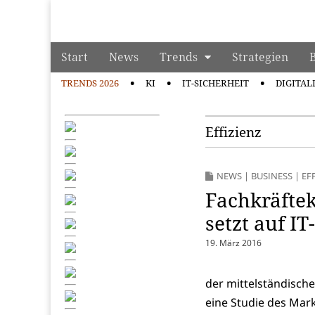
manage it
Skip to content
Start
News
Trends
Strategien
Main menu
TRENDS 2026
KI
IT-SICHERHEIT
DIGITAL
Sub menu
Effizienz
NEWS
|
BUSINESS
|
EF
Fachkräftek
setzt auf IT
19. März 2016
der mittelständische
eine Studie des Mar