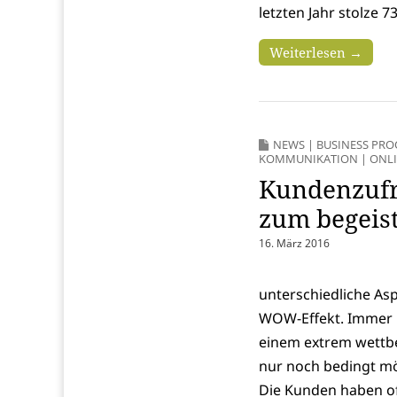
letzten Jahr stolze 
Weiterlesen →
NEWS
|
BUSINESS PR
KOMMUNIKATION
|
ONLI
Kundenzufr
zum begeis
16. März 2016
unterschiedliche Asp
WOW-Effekt. Immer 
einem extrem wettbe
nur noch bedingt mö
Die Kunden haben of