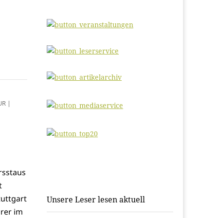
UR
|
hrsstaus
t
tuttgart
Unsere Leser lesen aktuell
hrer im