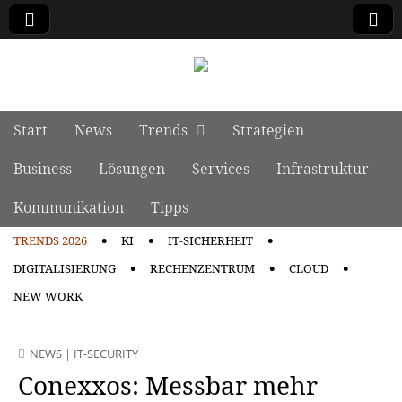
manage it
Skip to content
Start
News
Trends
Strategien
Main menu
Business
Lösungen
Services
Infrastruktur
Kommunikation
Tipps
TRENDS 2026
KI
IT-SICHERHEIT
Sub menu
DIGITALISIERUNG
RECHENZENTRUM
CLOUD
NEW WORK
NEWS
|
IT-SECURITY
Conexxos: Messbar mehr