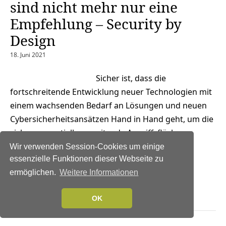
sind nicht mehr nur eine
Empfehlung – Security by
Design
18. Juni 2021
Sicher ist, dass die
fortschreitende Entwicklung neuer Technologien mit
einem wachsenden Bedarf an Lösungen und neuen
Cybersicherheitsansätzen Hand in Hand geht, um die
sich exponentiell ausweitende Angriffsfläche zu
verringern, im »Smart Building« genauso wie
Wir verwenden Session-Cookies um einige
in »Smart Cities« oder Industriewerken.
essenzielle Funktionen dieser Webseite zu
ermöglichen.
Weitere Informationen
Weiterlesen →
OK